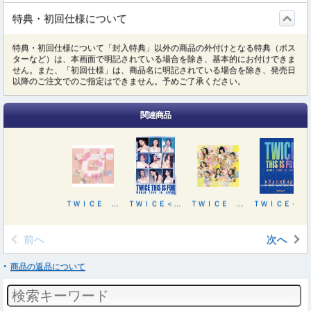
特典・初回仕様について
特典・初回仕様について「封入特典」以外の商品の外付けとなる特典（ポス
ターなど）は、本画面で明記されている場合を除き、基本的にお付けできま
せん。また、「初回仕様」は、商品名に明記されている場合を除き、発売日
以降のご注文でのご指定はできません。予めご了承ください。
関連商品
ＴＷＩＣＥ ＢＥＳＴ ＡＬＢＵＭ「＃ＢＥＳＴ ２０１５－２０２５」
ＴＷＩＣＥ＜ＴＨＩＳ ＩＳ ＦＯＲ＞ＷＯＲＬＤ ＴＯＵＲ ＩＮ ＪＡＰＡＮ
ＴＷＩＣＥ ＢＥＳＴ ＡＬＢＵＭ「＃ＢＥＳＴ ２０１５－２０２５」（初回限定盤）
ＴＷＩＣＥ＜ＴＨＩＳ ＩＳ ＦＯＲ＞ＷＯＲＬＤ ＴＯＵＲ ＩＮ ＪＡＰＡＮ【初回限定盤】
前へ
次へ
商品の返品について