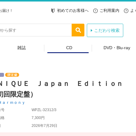
初めてのお客様へ
ご利用案内
よ
お届け！
こだわり検索
雑誌
CD
DVD・Blu-ray
ＮＩＱＵＥ Ｊａｐａｎ Ｅｄｉｔｉｏｎ
初回限定盤）
Ｈａｒｍｏｎｙ
番号
WPZL-32312/3
価格
7,300円
日
2026年7月29日