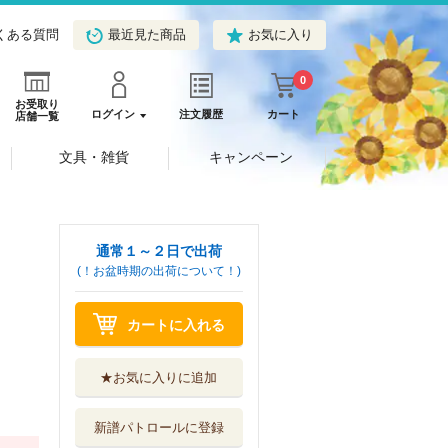
くある質問
最近見た商品
お気に入り
0
お受取り
ログイン
注文履歴
カート
店舗一覧
文具・雑貨
キャンペーン
通常１～２日で出荷
(！お盆時期の出荷について！)
カートに入れる
★お気に入りに追加
新譜パトロールに登録