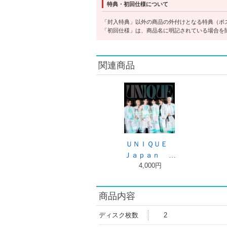
特典・初回仕様について
「封入特典」以外の商品の外付けとなる特典（ポ
「初回仕様」は、商品名に明記されている場合を
関連商品
ＵＮＩＱＵＥ
Ｊａｐａｎ …
4,000円
商品内容
ディスク枚数
2