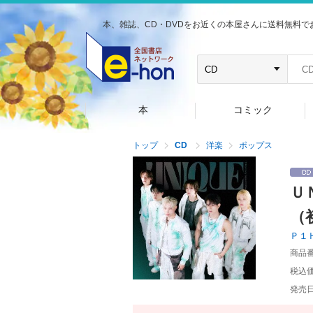
本、雑誌、CD・DVDをお近くの本屋さんに送料無料で
本
コミック
トップ
CD
洋楽
ポップス
Ｕ
（
Ｐ１
商品
税込
発売