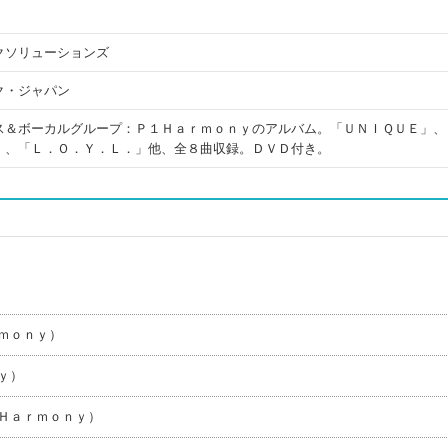
クソリューションズ
ク・ジャパン
ス＆ボーカルグループ：Ｐ１Ｈａｒｍｏｎｙのアルバム。「ＵＮＩＱＵＥ」、
」、「Ｌ．Ｏ．Ｙ．Ｌ．」他、全８曲収録。ＤＶＤ付き。
ｍｏｎｙ）
ｙ）
Ｈａｒｍｏｎｙ）