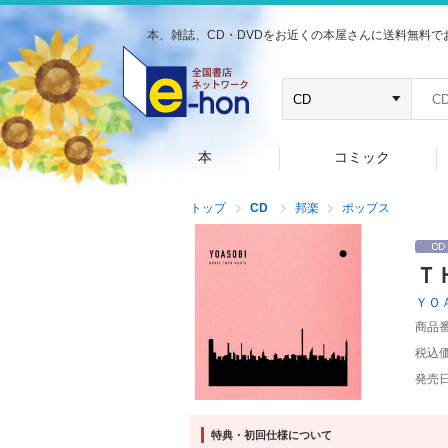
本、雑誌、CD・DVDをお近くの本屋さんに送料無料で
本
コミック
トップ
CD
邦楽
ポップス
Ｔ
ＹＯ
商品
税込
発売
特典・初回仕様について