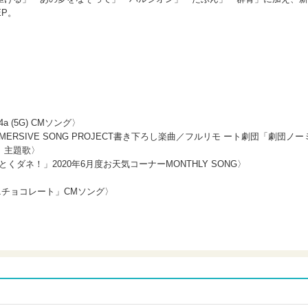
P。
l 4a (5G) CMソング〉
0」IMMERSIVE SONG PROJECT書き下ろし楽曲／フルリモ ート劇団「劇団ノー
」主題歌〉
くダネ！」2020年6月度お天気コーナーMONTHLY SONG〉
ニチョコレート」CMソング〉