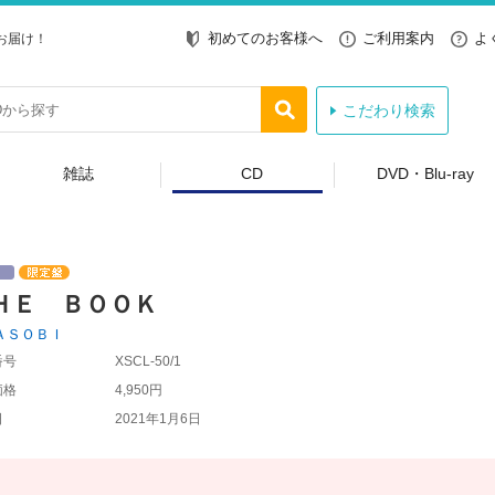
初めてのお客様へ
ご利用案内
よ
お届け！
こだわり検索
雑誌
CD
DVD・Blu-ray
ＨＥ ＢＯＯＫ
ＡＳＯＢＩ
番号
XSCL-50/1
価格
4,950円
日
2021年1月6日