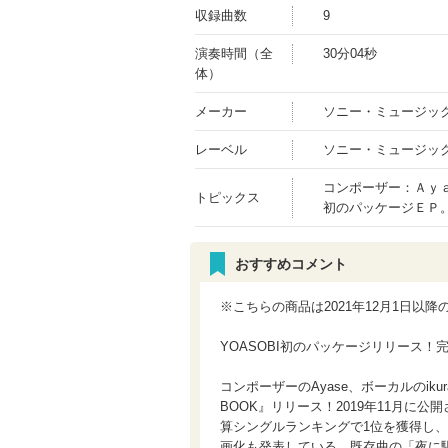
収録曲数
9
演奏時間（全
30分04秒
体）
メーカー
ソニー・ミュージッ
レーベル
ソニー・ミュージッ
コンポーザー：Ａｙ
トピックス
初のパッケージＥＰ
おすすめコメント
※こちらの商品は2021年12月1日以
YOASOBI初のパッケージリリース！
コンポーザーのAyase、ボーカルのik
BOOK』リリース！2019年11月に公開され
算シングルランキングで1位を獲得し
画化も発表している。既存曲の「夜に