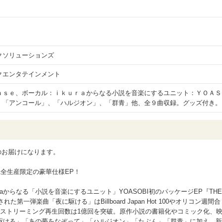
クソリューションズ
クエンタテインメント
ａｓｅ、ボーカル：ｉｋｕｒａからなる小説を音楽にするユニット：ＹＯＡＳ
。「アンコール」、「ハルジオン」、「群青」他、全９曲収録。グッズ付き。
降のお届けになります。
完全生産限定の豪華仕様EP！
uraからなる「小説を音楽にするユニット」YOASOBI初のパッケージEP『THE
た第一弾楽曲「夜に駆ける」はBillboard Japan Hot 100やオリコン週間合
、ストリーミング再生回数は1億回を突破。原作小説の書籍化やコミック化、
駆ける」「あの夢をなぞって」「ハルジオン」「たぶん」「群青」に加え、新