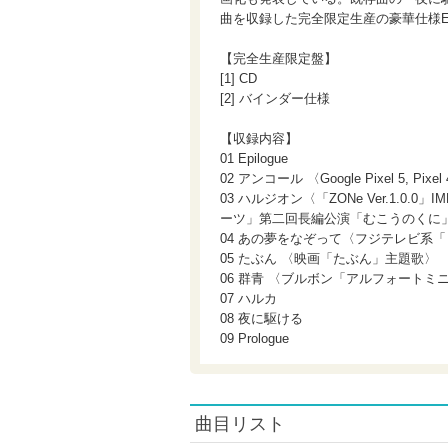
曲を収録した完全限定生産の豪華仕様E
【完全生産限定盤】
[1] CD
[2] バインダー仕様
【収録内容】
01 Epilogue
02 アンコール 〈Google Pixel 5, Pixe
03 ハルジオン〈「ZONe Ver.1.0.
ーツ」第二回長編公演「むこうのくに
04 あの夢をなぞって〈フジテレビ系「と
05 たぶん 〈映画「たぶん」主題歌〉
06 群青 〈ブルボン「アルフォートミ
07 ハルカ
08 夜に駆ける
09 Prologue
曲目リスト