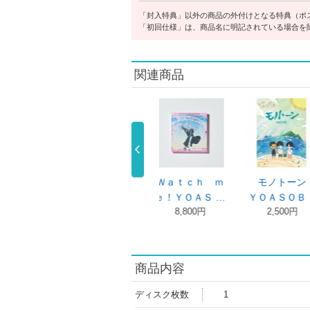
「封入特典」以外の商品の外付けとなる特典（ポ
「初回仕様」は、商品名に明記されている場合を
関連商品
Ｗａｔｃｈ ｍ
モノトーン
ＴＨＥ ＦＩＬ
Ｂｉｒ
ｅ！ＹＯＡＳ …
ＹＯＡＳＯＢＩ
Ｍ ２（完全 …
ｒｉ（
8,800円
2,500円
10,000 …
6,
商品内容
ディスク枚数
1