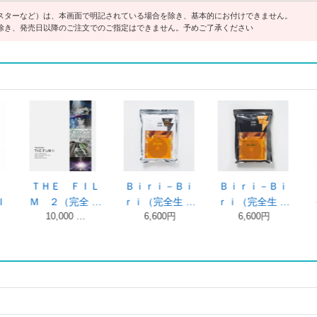
スターなど）は、本画面で明記されている場合を除き、基本的にお付けできません。
除き、発売日以降のご注文でのご指定はできません。予めご了承ください
ｉ－Ｂｉ
Ｂｉｒｉ－Ｂｉ
はじめての
はじめての
完全生 …
ｒｉ（完全生 …
－ ＥＰ（完全
－ ＥＰ（完
600円
6,600円
…
…
2,750円
2,750円