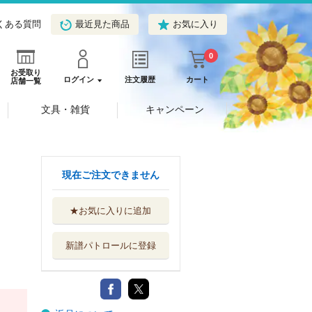
くある質問
最近見た商品
お気に入り
0
お受取り
ログイン
注文履歴
カート
店舗一覧
文具・雑貨
キャンペーン
現在ご注文できません
★お気に入りに追加
新譜パトロールに登録