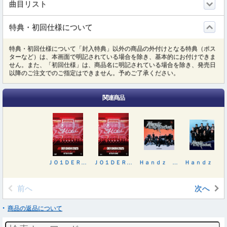
曲目リスト
特典・初回仕様について
特典・初回仕様について「封入特典」以外の商品の外付けとなる特典（ポス
ターなど）は、本画面で明記されている場合を除き、基本的にお付けできま
せん。また、「初回仕様」は、商品名に明記されている場合を除き、発売日
以降のご注文でのご指定はできません。予めご了承ください。
関連商品
ＪＯ１ＤＥＲ ＳＨＯＷ ２０２５‘ＷＨＥＲＥＶＥＲ ＷＥ ＡＲＥ’ＩＮ ＴＯＫＹＯ ＤＯＭＥ
ＪＯ１ＤＥＲ ＳＨＯＷ ２０２５‘ＷＨＥＲＥＶＥＲ ＷＥ ＡＲＥ’ＩＮ ＴＯＫＹＯ ＤＯＭＥ
Ｈａｎｄｚ Ｉｎ Ｍｙ Ｐｏｃｋｅｔ（初回限定盤Ａ）
Ｈａｎｄｚ Ｉｎ Ｍｙ Ｐｏｃｋｅｔ（初回限定盤Ｂ）
前へ
次へ
商品の返品について