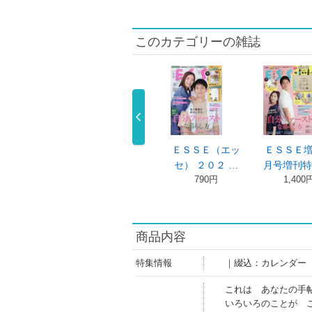
このカテゴリーの雑誌
レンジページ
ＥＳＳＥ（エッ
ＥＳＳＥ（エッ
ＥＳＳＥ
０２６年 …
セ） ２０２ …
セ） ２０２ …
月号増刊特
640円
790円
790円
1,400
商品内容
特集情報
｜綴込：カレンダー
これは あなたの手
いろいろのことが 