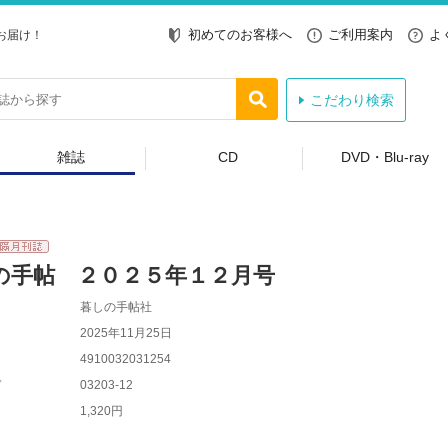
初めてのお客様へ
ご利用案内
よ
お届け！
こだわり検索
雑誌
CD
DVD・Blu-ray
の手帖 ２０２５年１２月号
暮しの手帖社
2025年11月25日
4910032031254
ド
03203-12
1,320円