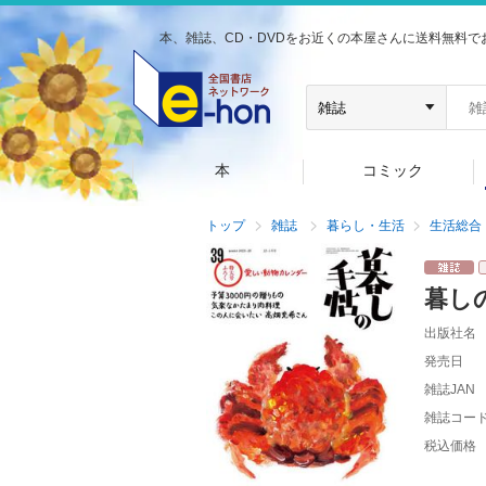
本、雑誌、CD・DVDをお近くの本屋さんに送料無料で
本
コミック
トップ
雑誌
暮らし・生活
生活総合
暮し
出版社名
発売日
雑誌JAN
雑誌コー
税込価格