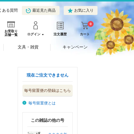
くある質問
最近見た商品
お気に入り
0
お受取り
ログイン
注文履歴
カート
店舗一覧
文具・雑貨
キャンペーン
現在ご注文できません
毎号留置便の登録はこちら
毎号留置便とは
この雑誌の他の号