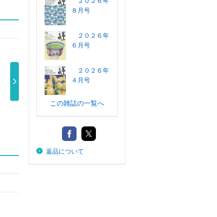
２０２６年
８月号
２０２６年
６月号
２０２６年
４月号
この雑誌の一覧へ
サンキュ！ミニ
天然生活 ２０２
オレンジページ
オ
２０２６年 …
６年９月号
２０２６年 …
ジ 
840円
1,020円
640円
返品について