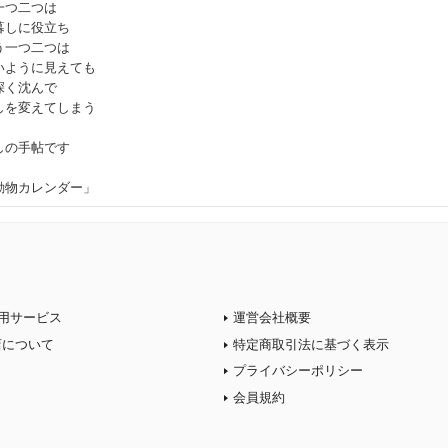
一つ二つは
暮しに役立ち
う一つ二つは
いように見えても
深く沈んで
しを変えてしまう
しの手帖です
動物カレンダー」
用サービス
運営会社概要
店について
特定商取引法に基づく表示
プライバシーポリシー
会員規約