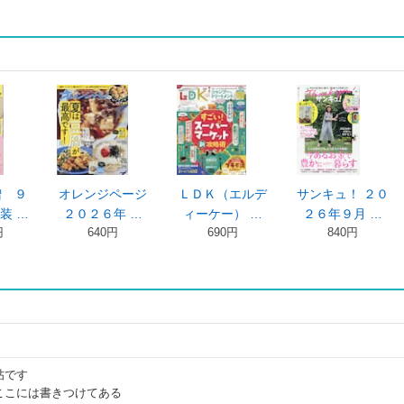
増 ９
オレンジページ
ＬＤＫ（エルデ
サンキュ！ ２０
装 …
２０２６年 …
ィーケー） …
２６年９月 …
円
640円
690円
840円
帖です
ここには書きつけてある