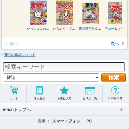
いっしょにわくわく まちがいさがし Ｖｏｌ．９ ２０２６年９月号
ひらめく！てんつなぎ １５ ２０２６年９月号
絶品漢字堂Ｏｎ！ ２４ ２０２６年９月号
アロー＆スケルトンタウン ２０２６年９月号
前へ
次へ
商品の返品について
e-honトップへ
表示 ：
スマートフォン
PC