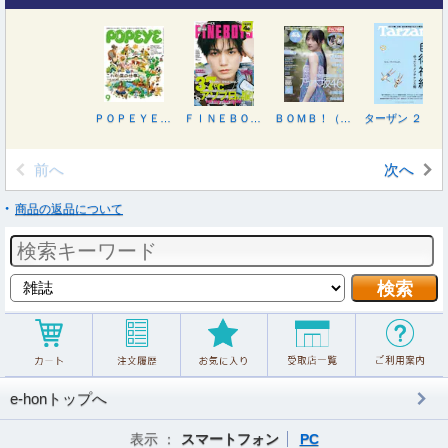
ＰＯＰＥＹＥ（ポパイ） ２０２６年９月号
ＦＩＮＥＢＯＹＳ（ファインボーイズ） ２０２６年９月号
ＢＯＭＢ！（ボム） ２０２６年９月号
ターザン ２０２６年８月２７日号
前へ
次へ
商品の返品について
e-honトップへ
表示 ：
スマートフォン
PC