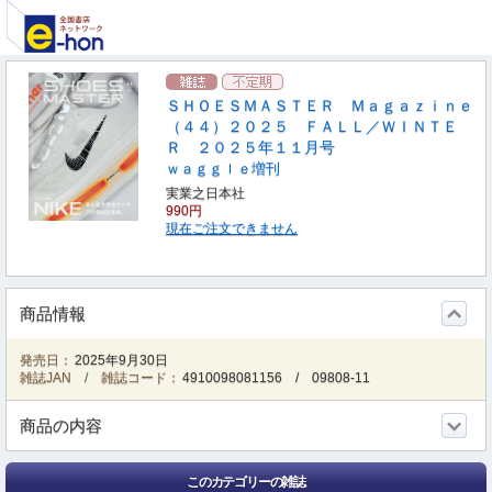
ＳＨＯＥＳＭＡＳＴＥＲ Ｍａｇａｚｉｎｅ
（４４）２０２５ ＦＡＬＬ／ＷＩＮＴＥ
Ｒ ２０２５年１１月号
ｗａｇｇｌｅ増刊
実業之日本社
990円
現在ご注文できません
商品情報
発売日：
2025年9月30日
雑誌JAN / 雑誌コード：
4910098081156
/
09808-11
商品の内容
このカテゴリーの雑誌