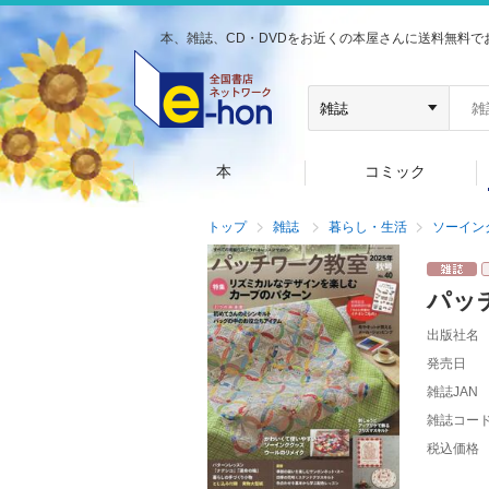
本、雑誌、CD・DVDをお近くの本屋さんに送料無料で
本
コミック
トップ
雑誌
暮らし・生活
ソーイン
パッ
出版社名
発売日
雑誌JAN
雑誌コー
税込価格