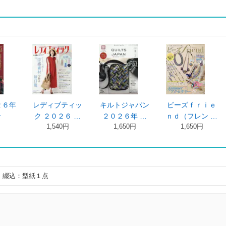
２６年
レディブティッ
キルトジャパン
ビーズｆｒｉｅ
号
ク ２０２６ …
２０２６年 …
ｎｄ（フレン …
1,540円
1,650円
1,650円
 綴込：型紙１点