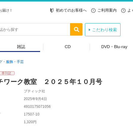
初めてのお客様へ
ご利用案内
よ
お届け！
こだわり検索
雑誌
CD
DVD・Blu-ray
グ・服飾・手芸
チワーク教室 ２０２５年１０月号
ブティック社
2025年9月4日
4910175071056
ド
17507-10
1,320円