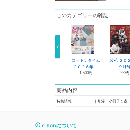
このカテゴリーの雑誌
しいキモノ７
美しいキモノ ２
コットンタイム
装苑 ２０
号増刊 美 …
０２６年７ …
２０２６年 …
９月
2,200円
2,200円
1,500円
990円
商品内容
特集情報
｜別添：小冊子１点
e-honについて