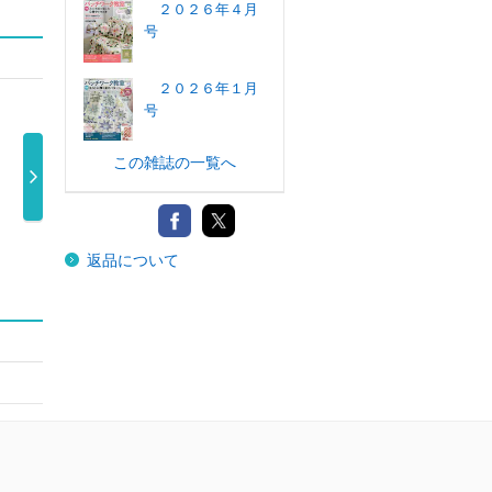
２０２６年４月
号
２０２６年１月
号
この雑誌の一覧へ
美しいキモノ７
美しいキモノ ２
コットンタイム
装苑
月号増刊 美 …
０２６年７ …
２０２６年 …
返品について
2,200円
2,200円
1,500円