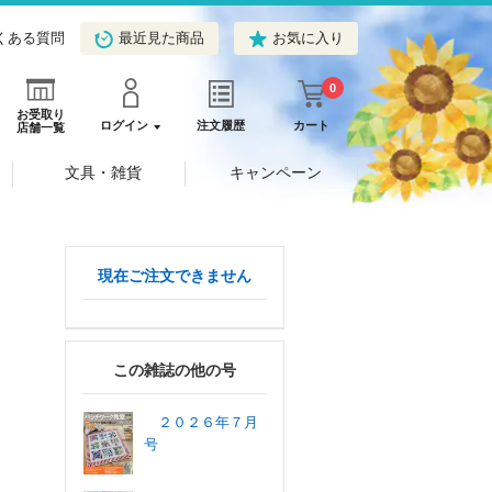
くある質問
最近見た商品
お気に入り
0
お受取り
ログイン
注文履歴
カート
店舗一覧
文具・雑貨
キャンペーン
現在ご注文できません
この雑誌の他の号
２０２６年７月
号