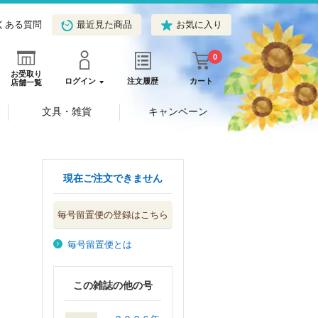
くある質問
最近見た商品
お気に入り
0
お受取り
ログイン
注文履歴
カート
店舗一覧
文具・雑貨
キャンペーン
現在ご注文できません
毎号留置便の登録はこちら
毎号留置便とは
この雑誌の他の号