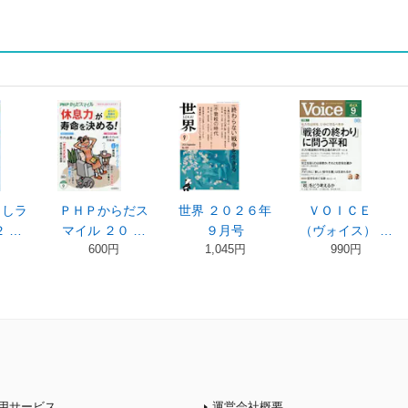
らしラ
ＰＨＰからだス
世界 ２０２６年
ＶＯＩＣＥ
２ …
マイル ２０ …
９月号
（ヴォイス） …
600円
1,045円
990円
用サービス
運営会社概要