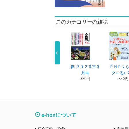
このカテゴリーの雑誌
・リバティ ２
（洋）タイム ２
創 ２０２６年９
ＰＨＰく
２６年９ …
０２６年８ …
月号
ク～る♪ 
550円
1,870円
880円
540円
e-honについて
初めてのお客様へ
会員専