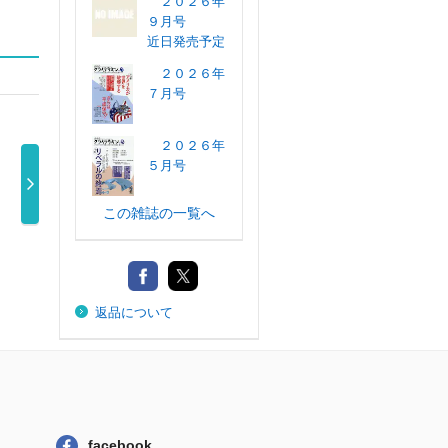
２０２６年
９月号
近日発売予定
２０２６年
７月号
２０２６年
５月号
この雑誌の一覧へ
地平 ２０２６年
ダ・ヴィンチ ２
潮 ２０２６年９
週刊
９月号
０２６年９ …
月号
２０
1,100円
1,000円
770円
返品について
facebook