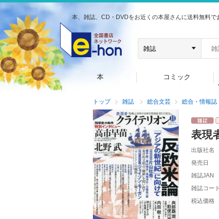
本、雑誌、CD・DVDをお近くの本屋さんに送料無料で
本
コミック
トップ
雑誌
総合文芸
総合・情報誌
表現
出版社名
発売日
雑誌JAN
雑誌コー
税込価格