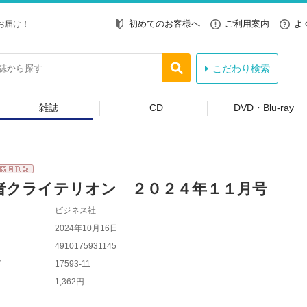
初めてのお客様へ
ご利用案内
よ
お届け！
こだわり検索
雑誌
CD
DVD・Blu-ray
者クライテリオン ２０２４年１１月号
ビジネス社
2024年10月16日
4910175931145
ド
17593-11
1,362円