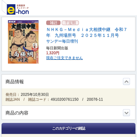
ＮＨＫＧ－Ｍｅｄｉａ大相撲中継 令和７
年 九州場所号 ２０２５年１１月号
サンデー毎日増刊
毎日新聞出版
1,320円
現在ご注文できません
商品情報
発売日：
2025年10月30日
雑誌JAN / 雑誌コード：
4910200761150
/
20076-11
商品の内容
このカテゴリーの雑誌