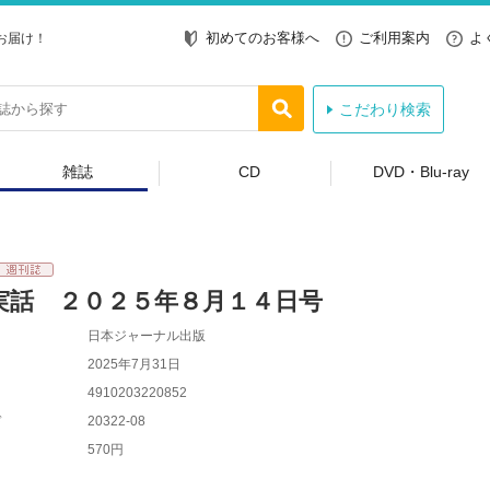
初めてのお客様へ
ご利用案内
よ
お届け！
こだわり検索
雑誌
CD
DVD・Blu-ray
実話 ２０２５年８月１４日号
日本ジャーナル出版
2025年7月31日
4910203220852
ド
20322-08
570円