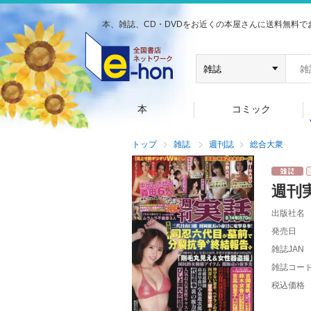
本、雑誌、CD・DVDをお近くの本屋さんに送料無料で
本
コミック
トップ
雑誌
週刊誌
総合大衆
週刊
出版社名
発売日
雑誌JAN
雑誌コー
税込価格