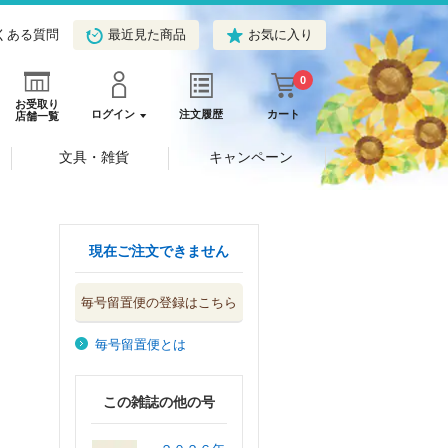
くある質問
最近見た商品
お気に入り
0
お受取り
ログイン
注文履歴
カート
店舗一覧
文具・雑貨
キャンペーン
現在ご注文できません
毎号留置便の登録はこちら
毎号留置便とは
この雑誌の他の号