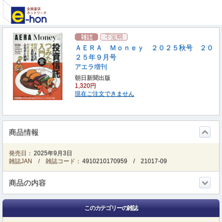
ＡＥＲＡ Ｍｏｎｅｙ ２０２５秋号 ２０
２５年９月号
アエラ増刊
朝日新聞出版
1,320円
現在ご注文できません
商品情報
発売日：
2025年9月3日
雑誌JAN / 雑誌コード：
4910210170959
/
21017-09
商品の内容
このカテゴリーの雑誌