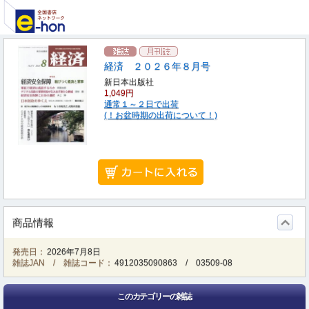
経済 ２０２６年８月号
新日本出版社
1,049円
通常１～２日で出荷
(！お盆時期の出荷について！)
商品情報
発売日：
2026年7月8日
雑誌JAN / 雑誌コード：
4912035090863
/
03509-08
このカテゴリーの雑誌