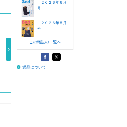
２０２６年６月
号
２０２６年５月
号
この雑誌の一覧へ
ＲＡＫ
アップトゥボー
ＰＯＰＥＹＥ
ＦＩＮＥＢＯＹ
返品について
Ａ …
イ ２０２６ …
（ポパイ） ２
Ｓ（ファイン …
円
1,400円
850円
…
990円