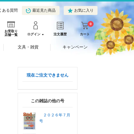
くある質問
最近見た商品
お気に入り
0
お受取り
ログイン
注文履歴
カート
店舗一覧
文具・雑貨
キャンペーン
現在ご注文できません
この雑誌の他の号
２０２６年７月
号