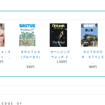
ーシャンズ
ＯＵＴＤＯＯ
Ｂ．Ｌ．Ｔ． ２
ＴＨＥ 
ォッチ ２ …
Ｒ ＳＴＹＬＥ
０２６年９ …
Ｅ ＪＡＰ
1,500円
1,430円
1,650
…
990円
｜
ＬＥＤＧＥ ＯＦ