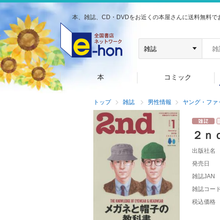
本、雑誌、CD・DVDをお近くの本屋さんに送料無料で
本
コミック
トップ
雑誌
男性情報
ヤング・ファ
２ｎ
出版社名
発売日
雑誌JAN
雑誌コー
税込価格