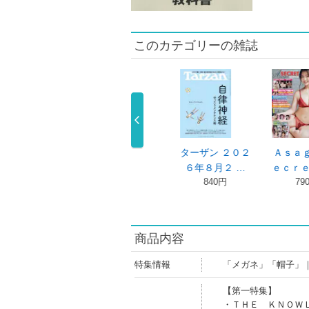
このカテゴリーの雑誌
ターザン ２０２
ＡｓａｇｅｉＳ
ＢＲＵＴＵＳ
オ
６年８月２ …
ｅｃｒｅｔ …
（ブルータス）
ウ
840円
790円
…
930円
商品内容
特集情報
「メガネ」「帽子」
【第一特集】
・ＴＨＥ ＫＮＯＷ