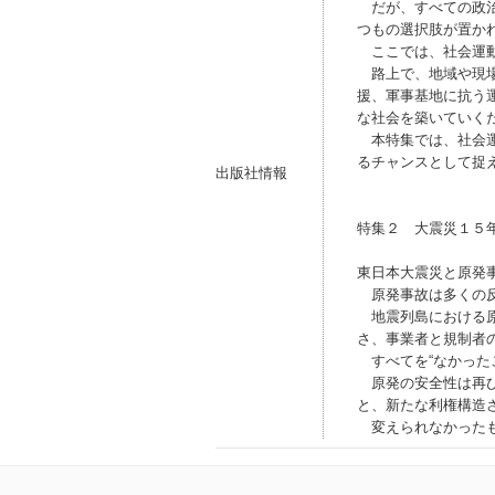
だが、すべての政治
つもの選択肢が置か
ここでは、社会運動
路上で、地域や現場
援、軍事基地に抗う
な社会を築いていく
本特集では、社会運
るチャンスとして捉
出版社情報
特集２ 大震災１５
東日本大震災と原発
原発事故は多くの反
地震列島における原
さ、事業者と規制者
すべてを“なかった
原発の安全性は再び
と、新たな利権構造
変えられなかったも