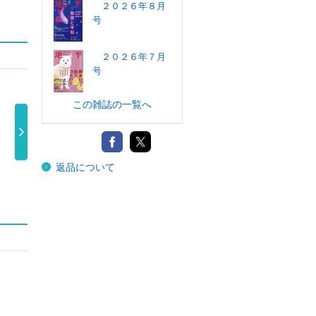
２０２６年８月
号
２０２６年７月
号
この雑誌の一覧へ
週刊現代 ２０２
東京人 ２０２６
第三文明 ２０２
正論
返品について
６年８月１ …
年９月号
６年９月号
600円
1,051円
640円