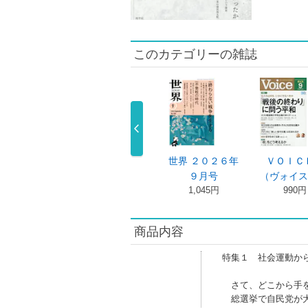
このカテゴリーの雑誌
刊Ｈａｎａｄ
マンスリーＷＩ
世界 ２０２６年
ＶＯＩ
 ２０２６ …
ＬＬ（ウィル …
９月号
（ヴォイス
1,300円
1,300円
1,045円
990円
商品内容
特集１ 社会運動か
さて、どこから手を
総選挙で自民党が大