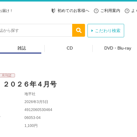
初めてのお客様へ
ご利用案内
よ
お届け！
こだわり検索
雑誌
CD
DVD・Blu-ray
 ２０２６年４月号
地平社
2026年3月5日
4912060530464
ド
06053-04
1,100円