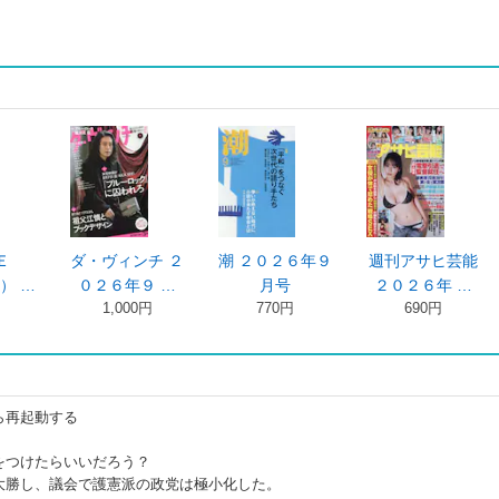
ＣＥ
ダ・ヴィンチ ２
潮 ２０２６年９
週刊アサヒ芸能
） …
０２６年９ …
月号
２０２６年 …
1,000円
770円
690円
ら再起動する
つけたらいいだろう？
勝し、議会で護憲派の政党は極小化した。