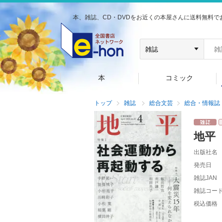
本、雑誌、CD・DVDをお近くの本屋さんに送料無料で
本
コミック
トップ
雑誌
総合文芸
総合・情報誌
地平
出版社名
発売日
雑誌JAN
雑誌コー
税込価格