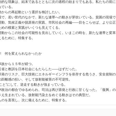
的な現象は、結末であるとともに次の過程の始まりでもある。私たちの前に
れている。
からの再起動という選択を検討したい。
で、若い世代のなかで、新たな連帯への動きが芽吹いている。貧困の現場で
運動、気候正義や脱原発の実践、市民社会の再編――目をこらせば、より公正
ための模索と実践がいくつも見えてくる。
動からこの社会の可能性を見出していく。いまこの時を、新たな連帯と変革
えるために、特集する。
年 何を変えられなかったか
事故から１５年が経つ。
省と教訓を日本社会にもたらした――はずだった。
発のリスク、巨大技術にエネルギーインフラを依存する危うさ、安全規制の
の距離感の狂い、そして放射能被害の不可逆性。
こと”にして、逆走する動きが強まっている。
政治の都合でゆるめられ、司法は再び原発と行政に甘くなった。「復興」の
さえ生まれている。放射能汚染土をめぐる動きはその典型だ。
のを直視し、次に備えるために、特集する。