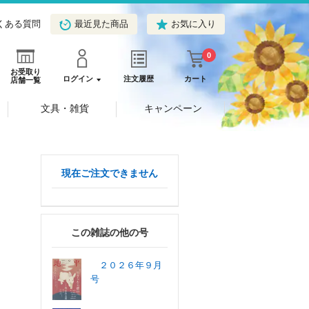
くある質問
最近見た商品
お気に入り
0
お受取り
ログイン
注文履歴
カート
店舗一覧
文具・雑貨
キャンペーン
現在ご注文できません
この雑誌の他の号
２０２６年９月
号