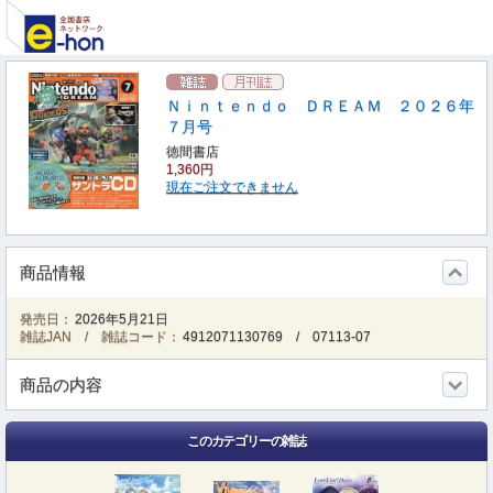
Ｎｉｎｔｅｎｄｏ ＤＲＥＡＭ ２０２６年
７月号
徳間書店
1,360円
現在ご注文できません
商品情報
発売日：
2026年5月21日
雑誌JAN / 雑誌コード：
4912071130769
/
07113-07
商品の内容
このカテゴリーの雑誌