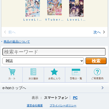
ＬｏｖｅＬｉｖｅ！Ｄａｙｓ ２０２６年９月号
ＶＴｕｂｅｒスタイル ２０２６年８月号
ＬｏｖｅＬｉｖｅ！Ｄａｙｓ ２０２６年８月号
前へ
次へ
商品の返品について
e-honトップへ
表示 ：
スマートフォン
PC
運営会社概要
プライバシーポリシー