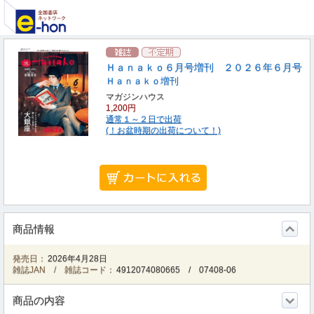
Ｈａｎａｋｏ６月号増刊 ２０２６年６月号
Ｈａｎａｋｏ増刊
マガジンハウス
1,200円
通常１～２日で出荷
(！お盆時期の出荷について！)
商品情報
発売日：
2026年4月28日
雑誌JAN / 雑誌コード：
4912074080665
/
07408-06
商品の内容