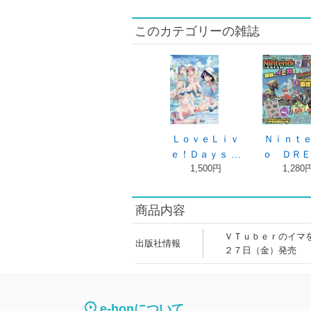
このカテゴリーの雑誌
ＬｏｖｅＬｉｖ
Ｎｉｎｔ
ｅ！Ｄａｙｓ …
ｏ ＤＲＥ
1,500円
1,280
商品内容
ＶＴｕｂｅｒのイマ
出版社情報
２７日（金）発売
e-honについて