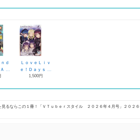
ｅｎｄ
ＬｏｖｅＬｉｖ
Ａ …
ｅ！Ｄａｙｓ …
円
1,500円
を見るならこの１冊！「ＶＴｕｂｅｒスタイル ２０２６年４月号」２０２６