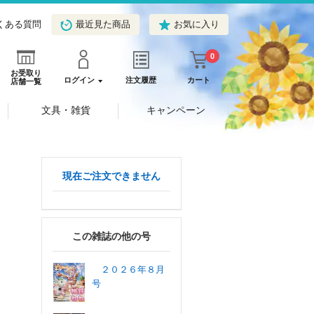
くある質問
最近見た商品
お気に入り
0
お受取り
ログイン
注文履歴
カート
店舗一覧
文具・雑貨
キャンペーン
現在ご注文できません
この雑誌の他の号
２０２６年８月
号