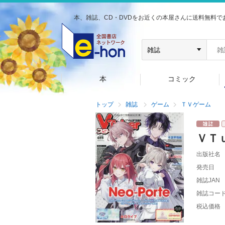
本、雑誌、CD・DVDをお近くの本屋さんに送料無料で
本
コミック
トップ
雑誌
ゲーム
ＴＶゲーム
ＶＴ
出版社名
発売日
雑誌JAN
雑誌コー
税込価格