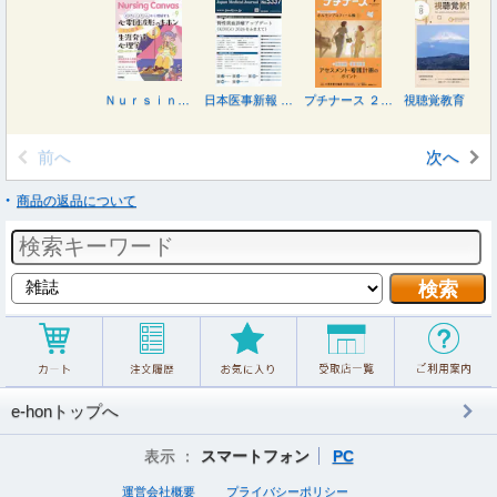
Ｎｕｒｓｉｎｇ Ｃａｎｖａｓ ２０２６年９月号
日本医事新報 ２０２６年８月８日号
プチナース ２０２６年９月号
視聴覚教育 ２０２６年８月号
前へ
次へ
商品の返品について
e-honトップへ
表示 ：
スマートフォン
PC
運営会社概要
プライバシーポリシー