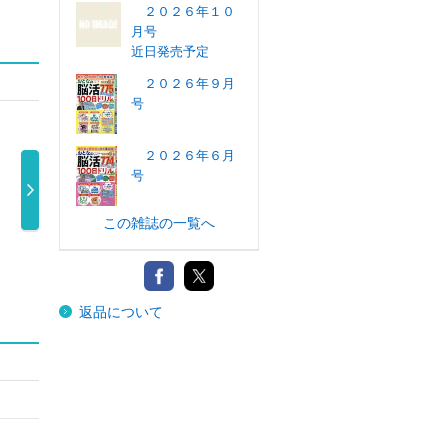
２０２６年１０
月号
近日発売予定
２０２６年９月
号
２０２６年６月
号
この雑誌の一覧へ
ナンクロメイ
字の漢字
まちがいさがし
文字がおっき
２０２６年 …
ロ ２ …
パークｍｉｎ …
い！！クロスワ
499円
60円
562円
…
630円
返品について