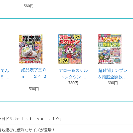
560円
絶品漢字堂Ｏ
アロー＆スケル
超難問ナンプレ
大きな
ｎ！ ２４ ２
トンタウン …
＆頭脳全開数 …
ナンク
…
780円
690円
9
530円
０日ドリルｍｉｎｉ ｖｏｌ．１０」｜
持ち運びに便利なサイズが登場！