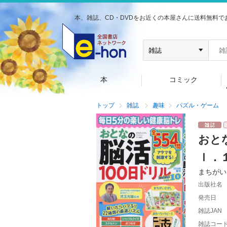
本、雑誌、CD・DVDをお近くの本屋さんに送料無料で
本
コミック
トップ
雑誌
趣味
パズル・ゲーム
おと
ｌ．
まちがい
出版社名
発売日
雑誌JAN
雑誌コー