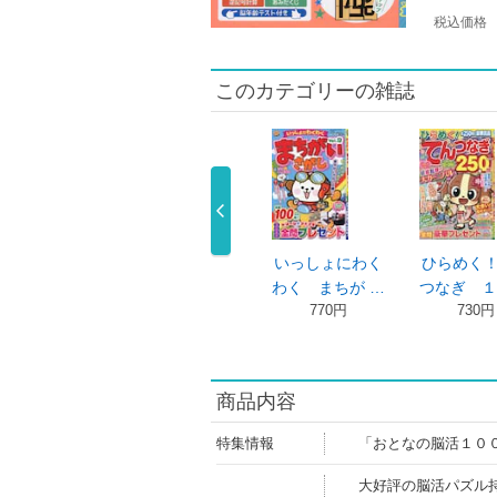
税込価格
このカテゴリーの雑誌
なク
おもしろアロー
いっしょにわく
ひらめく！てん
…
＆スケルトン …
わく まちが …
つなぎ １５ …
630円
770円
730円
商品内容
特集情報
「おとなの脳活１０
大好評の脳活パズル