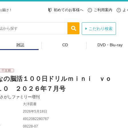
初めてのお客様へ
ご利用案内
よ
お届け！
こだわり検索
雑誌
CD
DVD・Blu-ray
なの脳活１００日ドリルｍｉｎｉ ｖｏ
１０ ２０２６年７月号
さがしファミリー増刊
大洋図書
2026年5月18日
4912082280767
ド
08228-07