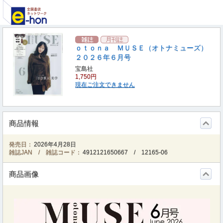
ｏｔｏｎａ ＭＵＳＥ（オトナミューズ）
２０２６年６月号
宝島社
1,750円
現在ご注文できません
商品情報
発売日：
2026年4月28日
雑誌JAN / 雑誌コード：
4912121650667
/
12165-06
商品画像