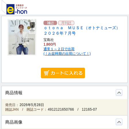
ｏｔｏｎａ ＭＵＳＥ（オトナミューズ）
２０２６年７月号
宝島社
1,860円
通常１～２日で出荷
(！お盆時期の出荷について！)
商品情報
発売日：
2026年5月28日
雑誌JAN / 雑誌コード：
4912121650766
/
12165-07
商品画像