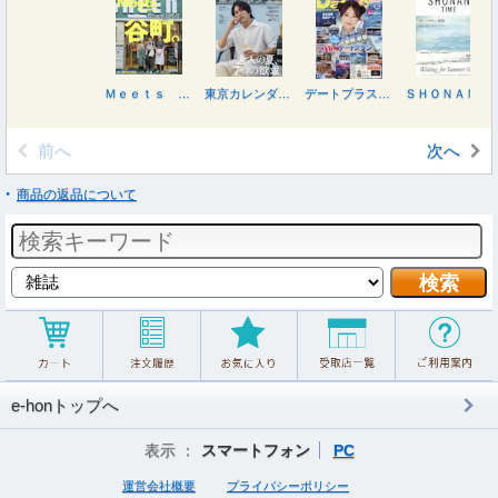
Ｍｅｅｔｓ Ｒｅｇｉｏｎａｌ ２０２６年９月号
東京カレンダー増９月号 表紙違い特別版 ２０２６年９月号
デートプラス東海版 ２０２６年８月号
ＳＨＯＮＡＮ ＴＩＭＥ ２０２６年８月号
前へ
次へ
商品の返品について
e-honトップへ
表示 ：
スマートフォン
PC
運営会社概要
プライバシーポリシー