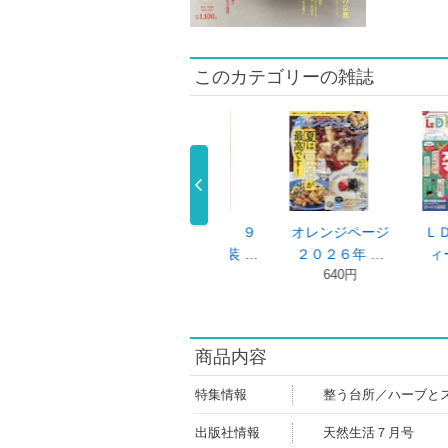
このカテゴリーの雑誌
ンジページ
ＬＤＫ（エルデ
サンキュ！ ２０
サンキュ！ミ
２６年 …
ィーケー） …
２６年９月 …
２０２６年 
40円
690円
840円
840円
商品内容
特集情報
整う台所／ハーブと
出版社情報
天然生活７月号