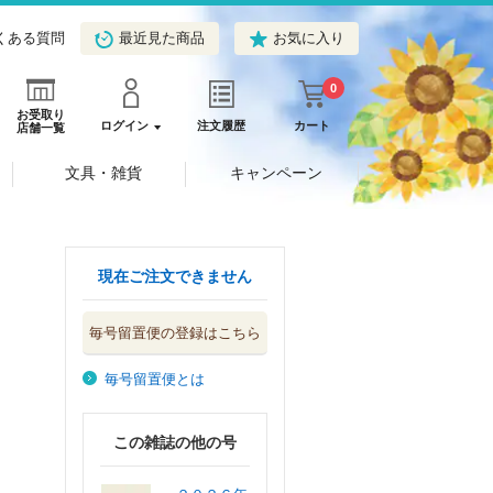
くある質問
最近見た商品
お気に入り
0
お受取り
ログイン
注文履歴
カート
店舗一覧
文具・雑貨
キャンペーン
現在ご注文できません
毎号留置便の登録はこちら
毎号留置便とは
この雑誌の他の号