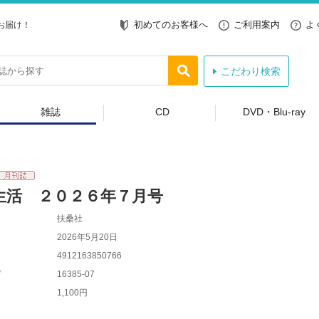
初めてのお客様へ
ご利用案内
よ
お届け！
こだわり検索
雑誌
CD
DVD・Blu-ray
生活 ２０２６年７月号
扶桑社
2026年5月20日
4912163850766
ド
16385-07
1,100円