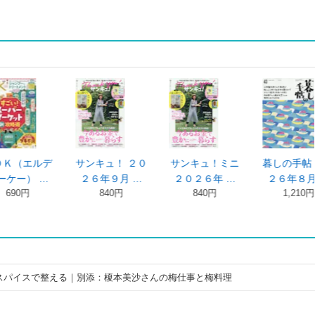
ニ
暮しの手帖 ２０
オレンジページ
オレンジペー
…
２６年８月 …
２０２６年 …
ジ ８月２日号
1,210円
640円
…
1,590円
スパイスで整える｜別添：榎本美沙さんの梅仕事と梅料理