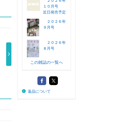
２０２６年
１０月号
近日発売予定
２０２６年
９月号
２０２６年
８月号
この雑誌の一覧へ
通販生活 ２０２
ＥＳＳＥ（エッ
オレンジページ
ＥＳＳ
６年８月号
セ） ２０２ …
２０２６年 …
セ） ２
350円
790円
640円
79
返品について