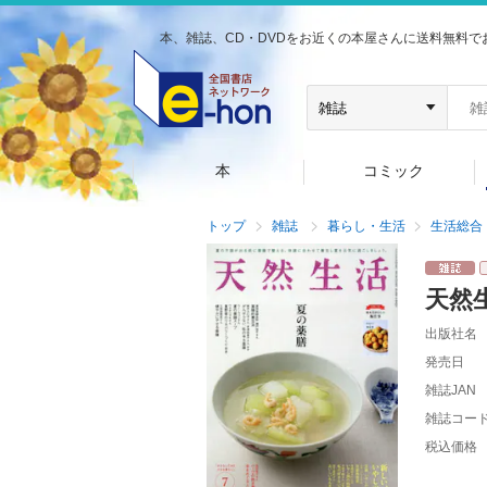
本、雑誌、CD・DVDをお近くの本屋さんに送料無料で
本
コミック
トップ
雑誌
暮らし・生活
生活総合
天然
出版社名
発売日
雑誌JAN
雑誌コー
税込価格