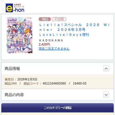
Ｌｉｅｌｌａ！スペシャル ２０２６ Ｗｉ
ｎｔｅｒ ２０２６年３月号
ＬｏｖｅＬｉｖｅ！Ｄａｙｓ増刊
ＫＡＤＯＫＡＷＡ
2,420円
現在ご注文できません
商品情報
発売日：
2026年2月5日
雑誌JAN / 雑誌コード：
4912164600360
/
16460-03
商品の内容
このカテゴリーの雑誌