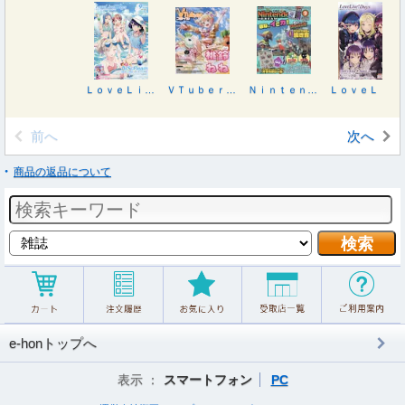
ＬｏｖｅＬｉｖｅ！Ｄａｙｓ ２０２６年９月号
ＶＴｕｂｅｒスタイル ２０２６年８月号
Ｎｉｎｔｅｎｄｏ ＤＲＥＡＭ ２０２６年９月号
ＬｏｖｅＬｉｖｅ！Ｄａｙｓ ２０２６年８月号
前へ
次へ
商品の返品について
e-honトップへ
表示 ：
スマートフォン
PC