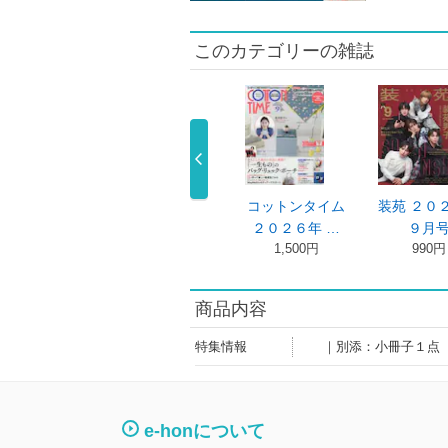
このカテゴリーの雑誌
しいキモノ７
美しいキモノ ２
コットンタイム
装苑 ２０
号増刊 美 …
０２６年７ …
２０２６年 …
９月
2,200円
2,200円
1,500円
990円
商品内容
特集情報
｜別添：小冊子１点
e-honについて