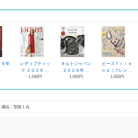
２６年
レディブティッ
キルトジャパン
ビーズｆｒｉｅ
号
ク ２０２６ …
２０２６年 …
ｎｄ（フレン …
1,540円
1,650円
1,650円
 綴込：型紙１点