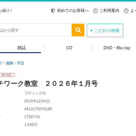
初めてのお客様へ
ご利用案内
よ
お届け！
こだわり検索
雑誌
CD
DVD・Blu-ray
グ・服飾・手芸
チワーク教室 ２０２６年１月号
ブティック社
2025年12月4日
4912175070169
ド
17507-01
1,430円