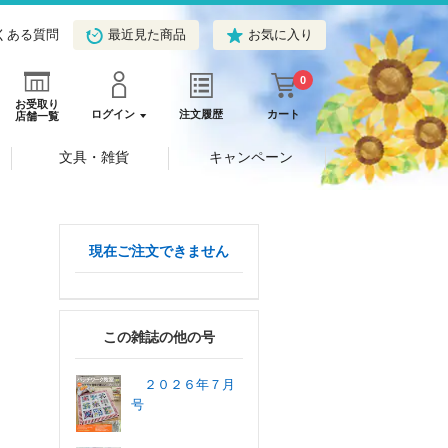
くある質問
最近見た商品
お気に入り
0
お受取り
ログイン
注文履歴
カート
店舗一覧
文具・雑貨
キャンペーン
現在ご注文できません
この雑誌の他の号
２０２６年７月
号