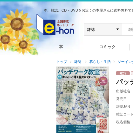
本、雑誌、CD・DVDをお近くの本屋さんに送料無料で
本
コミック
トップ
雑誌
暮らし・生活
ソーイン
パッ
出版社名
発売日
雑誌JAN
雑誌コー
税込価格