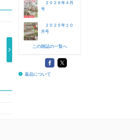
２０２６年４月
号
２０２５年１０
月号
この雑誌の一覧へ
美しいキモノ７
美しいキモノ ２
コットンタイム
装苑
月号増刊 美 …
０２６年７ …
２０２６年 …
返品について
2,200円
2,200円
1,500円