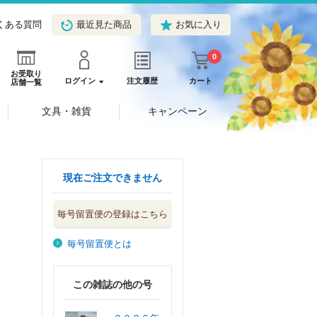
くある質問
最近見た商品
お気に入り
0
お受取り
ログイン
注文履歴
カート
店舗一覧
文具・雑貨
キャンペーン
現在ご注文できません
毎号留置便の登録はこちら
毎号留置便とは
この雑誌の他の号