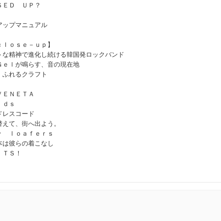
ＳＥＤ ＵＰ？
ップマニュアル
ｃｌｏｓｅ－ｕｐ】
トな精神で進化し続ける韓国発ロックバンド
ｅｌが鳴らす、音の現在地
、ふれるクラフト
ＶＥＮＥＴＡ
ｄｓ
レスコード
替えて、街へ出よう。
 ｌｏａｆｅｒｓ
本は彼らの着こなし
ＴＳ！