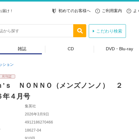
初めてのお客様へ
ご利用案内
よ
お届け！
こだわり検索
雑誌
CD
DVD・Blu-ray
ッション
ｎ’ｓ ＮＯＮＮＯ（メンズノンノ） ２
６年４月号
集英社
2026年3月9日
4912186270466
ド
18627-04
910円