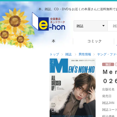
本、雑誌、CD・DVDをお近くの本屋さんに送料無料で
本
コミック
トップ
雑誌
男性情報
ヤング・ファ
Ｍｅ
０２
出版社名
発売日
雑誌JAN
雑誌コー
税込価格