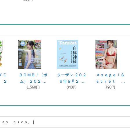
ＹＥ
ＢＯＭＢ！（ボ
ターザン ２０２
ＡｓａｇｅｉＳ
 ２
ム） ２０２ …
６年８月２ …
ｅｃｒｅｔ …
1,560円
840円
790円
ｒａｙ Ｋｉｄｓ）｜