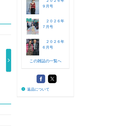
２０２６年
９月号
２０２６年
７月号
２０２６年
６月号
この雑誌の一覧へ
ＢＲＵＴＵＳ
オーシャンズ
ＯＵＴＤＯＯ
Ｂ．
（ブルータス）
ウォッチ ２ …
Ｒ ＳＴＹＬＥ
０２
1,500円
…
…
返品について
930円
990円