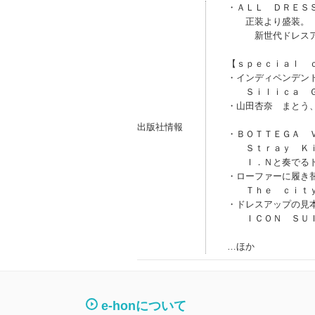
・ＡＬＬ ＤＲＥＳ
正装より盛装。
新世代ドレスア
【ｓｐｅｃｉａｌ 
・インディペンデン
Ｓｉｌｉｃａ Ｇ
・山田杏奈 まとう
出版社情報
・ＢＯＴＴＥＧＡ 
Ｓｔｒａｙ Ｋｉ
Ｉ．Ｎと奏でるド
・ローファーに履き
Ｔｈｅ ｃｉｔｙ
・ドレスアップの見
ＩＣＯＮ ＳＵＩ
…ほか
e-honについて