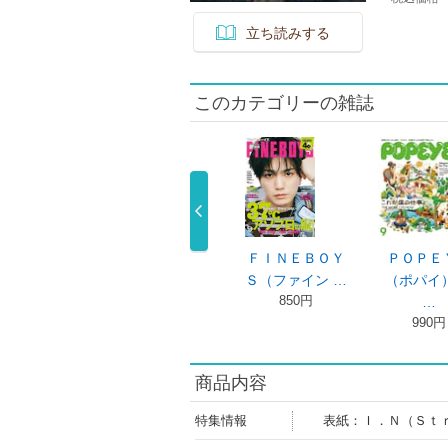
立ち読みする
このカテゴリーの雑誌
ＨＥ ＲＡＫ
ターザン ２０２
ＦＩＮＥＢＯＹ
ＰＯＰＥ
 ＪＡＰＡ …
６年８月１ …
Ｓ（ファイン …
（ポパイ）
1,650円
840円
850円
…
990円
商品内容
特集情報
表紙：Ｉ．Ｎ（Ｓｔ