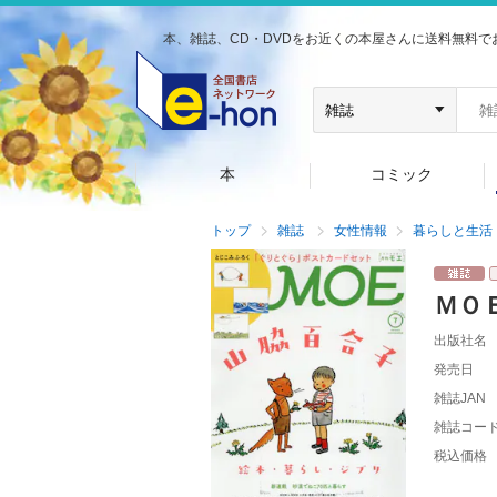
本、雑誌、CD・DVDをお近くの本屋さんに送料無料で
本
コミック
トップ
雑誌
女性情報
暮らしと生活
ＭＯ
出版社名
発売日
雑誌JAN
雑誌コー
税込価格