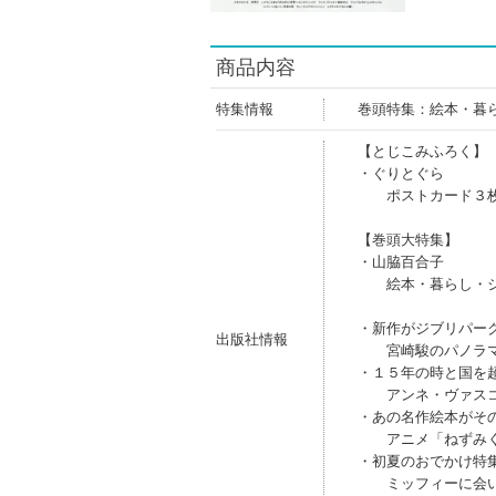
商品内容
特集情報
巻頭特集：絵本・暮
【とじこみふろく】
・ぐりとぐら
ポストカード３枚
【巻頭大特集】
・山脇百合子
絵本・暮らし・ジ
・新作がジブリパー
出版社情報
宮崎駿のパノラマ
・１５年の時と国を
アンネ・ヴァスコ
・あの名作絵本がそ
アニメ「ねずみく
・初夏のおでかけ特
ミッフィーに会い