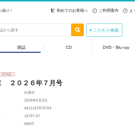
初めてのお客様へ
ご利用案内
よ
お届け！
こだわり検索
雑誌
CD
DVD・Blu-ray
Ｅ ２０２６年７月号
白泉社
2026年6月3日
4912187870764
ド
18787-07
990円