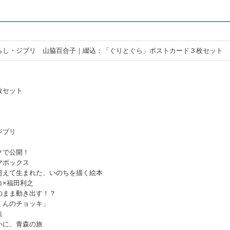
らし・ジブリ 山脇百合子｜綴込：「ぐりとぐら」ポストカード３枚セット
セット
ブリ
クで公開！
ボックス
超えて生まれた、いのちを描く絵本
×福田利之
のまま動き出す！？
んのチョッキ」
集
に、青森の旅