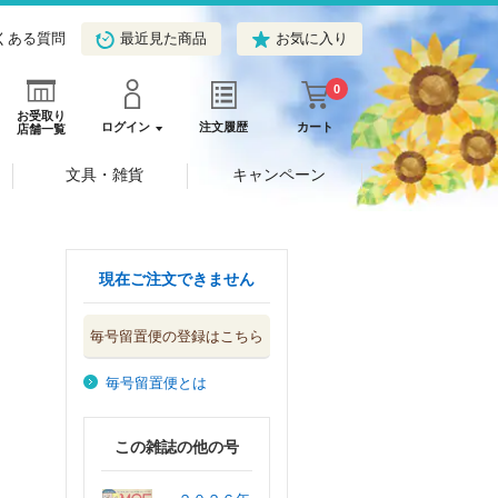
くある質問
最近見た商品
お気に入り
0
お受取り
ログイン
注文履歴
カート
店舗一覧
文具・雑貨
キャンペーン
現在ご注文できません
毎号留置便の登録はこちら
毎号留置便とは
この雑誌の他の号