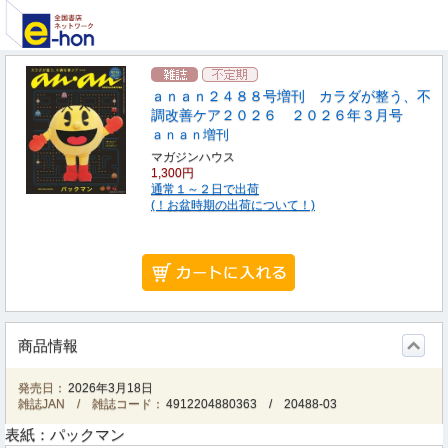
ａｎａｎ２４８８号増刊 カラダが整う、不
調改善ケア２０２６ ２０２６年３月号
ａｎａｎ増刊
マガジンハウス
1,300円
通常１～２日で出荷
(！お盆時期の出荷について！)
商品情報
発売日：
2026年3月18日
雑誌JAN / 雑誌コード：
4912204880363
/
20488-03
表紙：パックマン