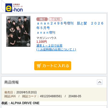
ａｎａｎ２４９６号増刊 肌と髪 ２０２６
年５月号
ａｎａｎ増刊
マガジンハウス
1,100円
通常１～２日で出荷
(！お盆時期の出荷について！)
商品情報
発売日：
2026年5月20日
雑誌JAN / 雑誌コード：
4912204880561
/
20488-05
表紙：ALPHA DRIVE ONE