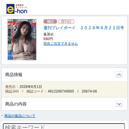
週刊プレイボーイ ２０２６年６月２２日号
集英社
690円
現在ご注文できません
商品情報
発売日：
2026年6月1日
雑誌JAN / 雑誌コード：
4912206740665
/
20674-06
商品の内容
商品の返品について