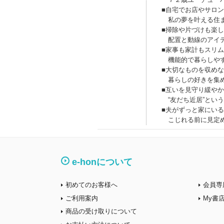
■自宅でお店やサロ
私の夢を叶える住ま
■掃除や片づけも楽
配置と動線のアイ
■家事も家計もスリ
機能的で暮らしやす
■大切なものを収め
暮らしの好きを集め
■互いを見守り緩や
“友だち近居”とい
■夫がずっと家にいる
こじれる前に見定め
e-honについて
初めてのお客様へ
会員専
ご利用案内
My書
商品の受け取りについて