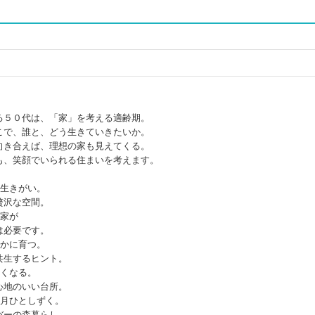
る５０代は、「家」を考える適齢期。
こで、誰と、どう生きていきたいか。
向き合えば、理想の家も見えてくる。
も、笑顔でいられる住まいを考えます。
が生きがい。
沢な空間。
る家が
必要です。
やかに育つ。
生するヒント。
しくなる。
地のいい台所。
、月ひとしずく。
ーの森暮らし。