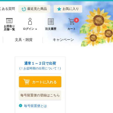
くある質問
最近見た商品
お気に入り
0
お受取り
ログイン
注文履歴
カート
店舗一覧
文具・雑貨
キャンペーン
通常１～２日で出荷
(！お盆時期の出荷について！)
カートに入れる
毎号留置便の登録はこちら
毎号留置便とは