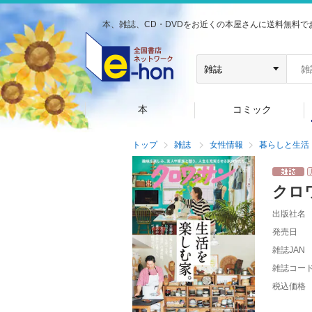
本、雑誌、CD・DVDをお近くの本屋さんに送料無料で
本
コミック
トップ
雑誌
女性情報
暮らしと生活
クロ
出版社名
発売日
雑誌JAN
雑誌コー
税込価格