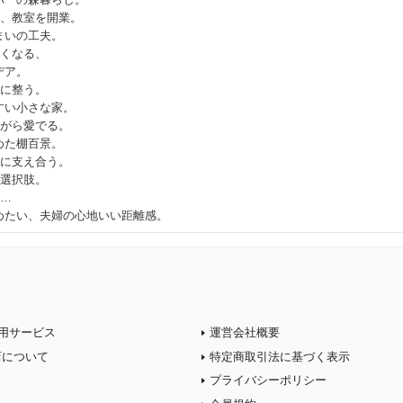
ン、教室を開業。
いの工夫。
しくなる、
デア。
ムに整う。
い小さな家。
ながら愛でる。
た棚百景。
かに支え合う。
う選択肢。
…
たい、夫婦の心地いい距離感。
用サービス
運営会社概要
店について
特定商取引法に基づく表示
プライバシーポリシー