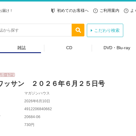
初めてのお客様へ
ご利用案内
よ
お届け！
こだわり検索
雑誌
CD
DVD・Blu-ray
ワッサン ２０２６年６月２５日号
マガジンハウス
2026年6月10日
4912206840662
ド
20684-06
730円