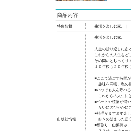
商品内容
特集情報
生活を楽しむ家。｜
生活を楽しむ家。
人生の折り返しにあ
これからの人生をど
その問いとじっくり
１０年後も２０年後
■ここで過ごす時間
趣味を満喫、私の贅
■いつでも人を呼べ
これからの人生には
■ペットや植物が健
互いにのびやかに共
■料理がますます楽
出版社情報
好きの詰まった居心
■薪割り、山菜摘み
７２歳ユーチューバ