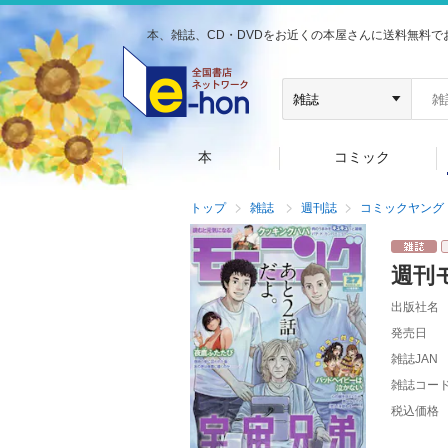
本、雑誌、CD・DVDをお近くの本屋さんに送料無料で
本
コミック
トップ
雑誌
週刊誌
コミックヤング
週刊
出版社名
発売日
雑誌JAN
雑誌コー
税込価格