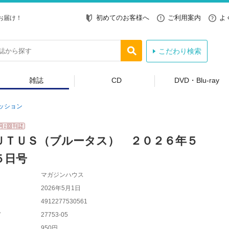
初めてのお客様へ
ご利用案内
よ
お届け！
こだわり検索
雑誌
CD
DVD・Blu-ray
ッション
ＵＴＵＳ（ブルータス） ２０２６年５
５日号
マガジンハウス
2026年5月1日
4912277530561
ド
27753-05
950円