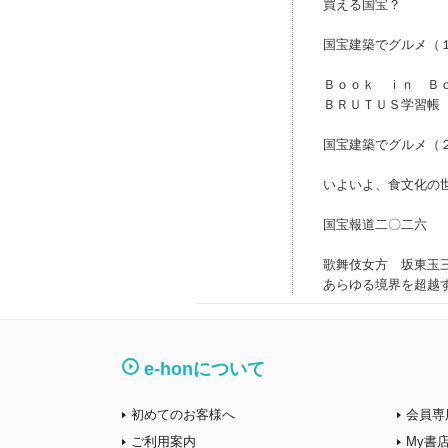
買える国宝？
国宝建築でグルメ（
Ｂｏｏｋ ｉｎ Ｂ
ＢＲＵＴＵＳ学習帳
国宝建築でグルメ（
いよいよ、食文化の
国宝報道二〇二六
歌舞伎女方 坂東玉
あらゆる境界を超越
e-honについて
初めてのお客様へ
会員専
ご利用案内
My書