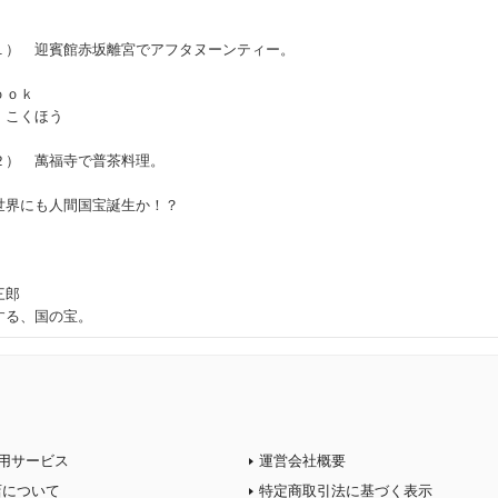
１） 迎賓館赤坂離宮でアフタヌーンティー。
ｏｏｋ
 こくほう
２） 萬福寺で普茶料理。
世界にも人間国宝誕生か！？
三郎
する、国の宝。
用サービス
運営会社概要
店について
特定商取引法に基づく表示