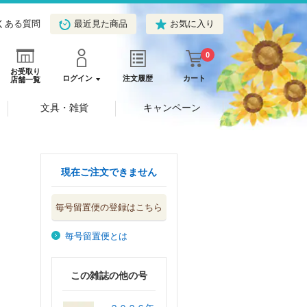
くある質問
最近見た商品
お気に入り
0
お受取り
ログイン
注文履歴
カート
店舗一覧
文具・雑貨
キャンペーン
現在ご注文できません
毎号留置便の登録はこちら
毎号留置便とは
この雑誌の他の号