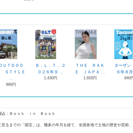
ＯＯ
Ｂ．Ｌ．Ｔ． ２
ＴＨＥ ＲＡＫ
ターザン ２０２
ＹＬＥ
０２６年９ …
Ｅ ＪＡＰＡ …
６年８月１ …
1,430円
1,650円
840円
綴込：Ｂｏｏｋ ｉｎ Ｂｏｏｋ
に至るまでの「国宝」は、幾多の年月を経て、全国各地で土地の歴史や芸術、
。