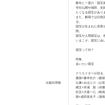
数年に一度の「国宝
寺社仏閣や城郭、史
たくなる国宝があり
また、劇場では伝統
る。
国宝が生まれた背景
間。
国宝や人間国宝は、
いまこそ、国宝に会
国宝って何？
特集
会いたい国宝
クリエイターが語る
建築×藤本壮介（建
出版社情報
仏像×みほとけ（お
縄文×井浦 新（俳優
狂言×犬童一心（映
能×成田美名子（漫