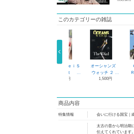
このカテゴリーの雑誌
ーザン ２０２
ＡｓａｇｅｉＳ
オーシャンズ
ＯＵＴＤ
年８月２ …
ｅｃｒｅｔ …
ウォッチ ２ …
Ｒ ＳＴ
840円
790円
1,500円
…
990円
商品内容
特集情報
会いに行ける国宝｜
太古の昔から明治期
伝えてくれています