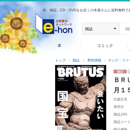
本、雑誌、CD・DVDをお近くの本屋さんに送料無料で
本
コミック
トップ
雑誌
男性情報
ヤング・ファ
ＢＲ
月１
出版社名
発売日
雑誌JAN
雑誌コー
税込価格