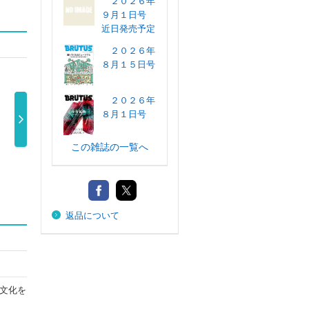
２０２６年
９月１日号
近日発売予定
２０２６年
８月１５日号
２０２６年
８月１日号
この雑誌の一覧へ
ＦＩＮＥＢＯＹ
ＰＯＰＥＹＥ
ＢＯＭＢ！（ボ
ター
Ｓ（ファイン …
（ポパイ） ２
ム） ２０２ …
６年
850円
1,560円
…
990円
返品について
文化を