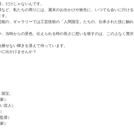
展」だけじゃないんです。
跡など、私たちの周りには、週末のお出かけや旅先に、いつでも会いに行ける
ます。
芸能の、ギャラリーでは工芸技術の「人間国宝」たちの、伝承された技に触れ
や、当時からの景色、伝えられる時の長さに想いを致すのは、この上なく贅沢
色褪せない輝きを湛えて待っています。
いに出かけませんか？
、国宝。
築家）
笑い芸人）
）
画監督）
画家）