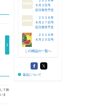
２０２６年
９月３日号
近日発売予定
２０２６年
８月２７日号
近日発売予定
２０２６年
８月２０日号
この雑誌の一覧へ
週刊文春 ２０２
週刊文春 ２０２
週刊ポスト ２０
週刊
６年７月２ …
６年８月２ …
２６年８月 …
６年
550円
600円
620円
返品について
して創
いま