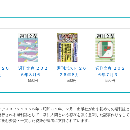
 ２０
週刊文春 ２０２
週刊ポスト ２０
週刊文春 ２０２
 …
６年８月６ …
２６年８月 …
６年７月３ …
550円
580円
550円
ニア＜ＢＲ＞１９５６年（昭和３１年）２月、出版社が出す初めての週刊誌と
発行される週刊誌として、常に人間という存在を強く意識した記事作りをして
に挑む姿勢・一貫した姿勢が読者に支持されています。