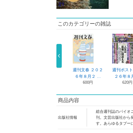
このカテゴリーの雑誌
刊文春 ２０２
週刊文春 ２０２
週刊文春 ２０２
週刊ポスト
年７月３ …
６年７月２ …
６年８月２ …
２６年８月
550円
550円
600円
620円
商品内容
総合週刊誌のパイオ
出版社情報
刊。文芸出版社から
す。あらゆるタブー