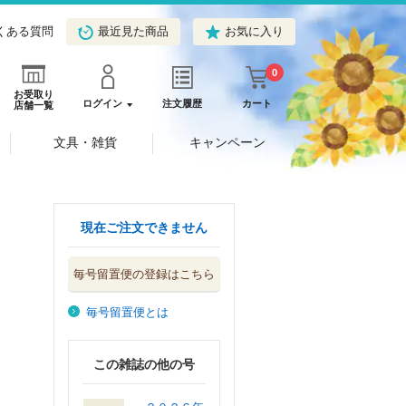
くある質問
最近見た商品
お気に入り
0
お受取り
ログイン
注文履歴
カート
店舗一覧
文具・雑貨
キャンペーン
現在ご注文できません
毎号留置便の登録はこちら
毎号留置便とは
この雑誌の他の号