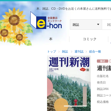
本、雑誌、CD・DVDをお近くの本屋さんに送料無料で
本
コミック
トップ
雑誌
週刊誌
総合一般
週刊
出版社名
発売日
雑誌JAN
雑誌コー
税込価格