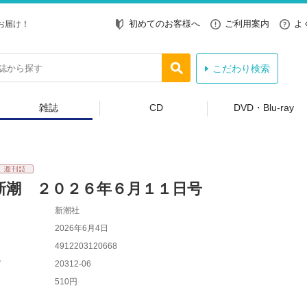
初めてのお客様へ
ご利用案内
よ
お届け！
こだわり検索
雑誌
CD
DVD・Blu-ray
新潮 ２０２６年６月１１日号
新潮社
2026年6月4日
4912203120668
ド
20312-06
510円