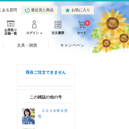
くある質問
最近見た商品
お気に入り
0
お受取り
ログイン
注文履歴
カート
店舗一覧
文具・雑貨
キャンペーン
現在ご注文できません
この雑誌の他の号
２０２６年９月
号