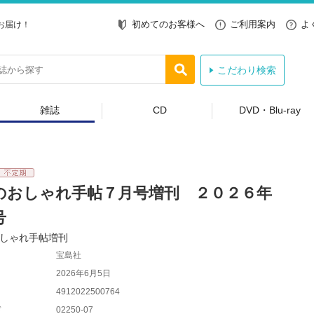
初めてのお客様へ
ご利用案内
よ
お届け！
こだわり検索
雑誌
CD
DVD・Blu-ray
のおしゃれ手帖７月号増刊 ２０２６年
号
しゃれ手帖増刊
宝島社
2026年6月5日
4912022500764
ド
02250-07