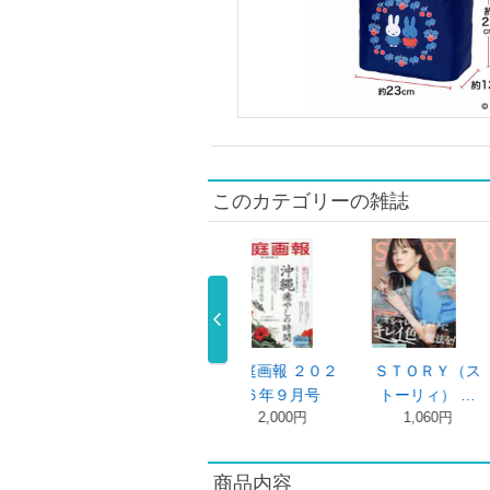
このカテゴリーの雑誌
アー・ユー・ハ
ＥＬＬＥ ＪＡ
ｏｔｏｎａ Ｍ
クロワッ
ッピー？ ２ …
ＰＯＮ（エル …
ＵＳＥ（オト …
０２６
550円
880円
1,860円
73
商品内容