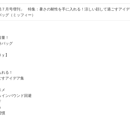
帖７月号増刊」 特集：暑さの耐性を手に入れる！涼しい顔して過ごすアイデ
バッグ（ミッフィー）
量！
バッグ
ｄｙ】
入れる！
すアイデア集
スメ
＆インバウンド回避
ド
う
習慣