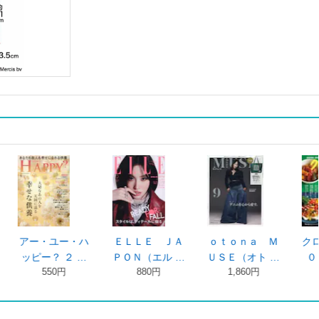
サン ２
ＳＰＵＲ（シュ
美的スペシャル
＆Ｐｒｅｍｉｕ
年８ …
プール） ２ …
２０２６年 …
ｍ（アンドプ …
0円
980円
1,410円
980円