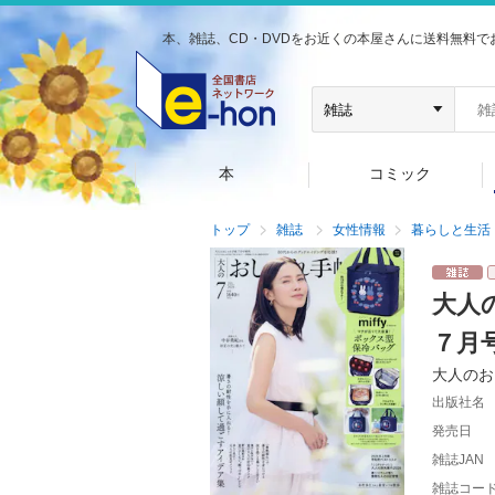
本、雑誌、CD・DVDをお近くの本屋さんに送料無料で
本
コミック
トップ
雑誌
女性情報
暮らしと生活
大人
７月
大人のお
出版社名
発売日
雑誌JAN
雑誌コー