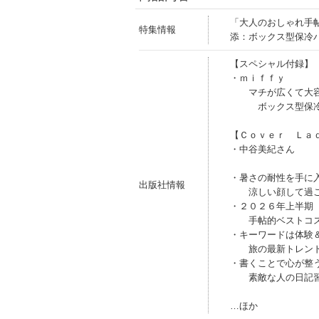
「大人のおしゃれ手
特集情報
添：ボックス型保冷
【スペシャル付録】
・ｍｉｆｆｙ
マチが広くて大容
ボックス型保冷
【Ｃｏｖｅｒ Ｌａ
・中谷美紀さん
・暑さの耐性を手に
出版社情報
涼しい顔して過ご
・２０２６年上半期
手帖的ベストコ
・キーワードは体験
旅の最新トレン
・書くことで心が整
素敵な人の日記
…ほか