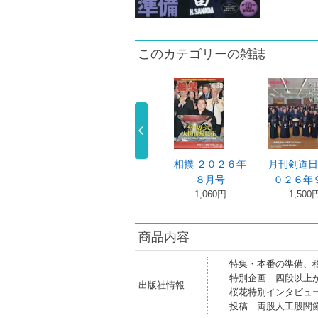
このカテゴリーの雑誌
刊剣道日本 ２
空手道マガジン
相撲 ２０２６年
月刊剣道日
２６年８ …
ＪＫＦａｎ …
８月号
０２６年９
1,500円
1,300円
1,060円
1,500
商品内容
特集・本番の準備、
特別企画 四段以上
出版社情報
桜花特別インタビュ
投稿 両股人工股関