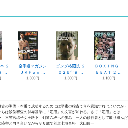
本 ２
空手道マガジン
ゴング格闘技 ２
ＢＯＸＩＮＧ
 …
ＪＫＦａｎ …
０２６年９ …
ＢＥＡＴ ２ …
円
1,300円
1,300円
1,100円
稽古の準備（本番で成功するためには平素の稽古で何を意識すればよいのか）
からは段位審査の付与基準に「応用」の文言が加わる。さて「応用」とは
ー 三笠宮瑶子女王殿下 剣道六段への歩み 一人の修行者として取り組んだ
節障害と向き合いながら８６歳で剣道七段合格 大山修一