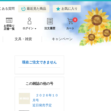
くある質問
最近見た商品
お気に入り
0
お受取り
ログイン
注文履歴
カート
店舗一覧
文具・雑貨
キャンペーン
現在ご注文できません
この雑誌の他の号
２０２６年１０
月号
近日発売予定