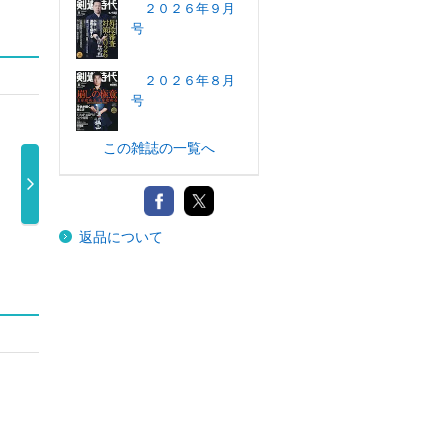
２０２６年９月
号
２０２６年８月
号
この雑誌の一覧へ
秘伝 ２０２６年
相撲 ２０２６年
Ｆｉｇｈｔ＆Ｌ
武道
返品について
８月号
７月号
ｉｆｅ ２０ …
1,000円
1,180円
1,200円