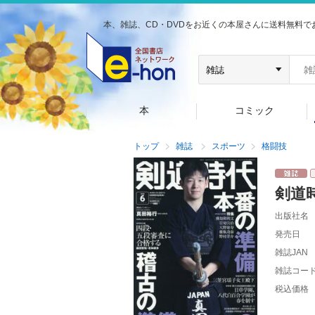
本、雑誌、CD・DVDをお近くの本屋さんに送料無料で
本
コミック
トップ
雑誌
スポーツ
格闘技
剣道
出版社名
発売日
雑誌JAN
雑誌コー
税込価格