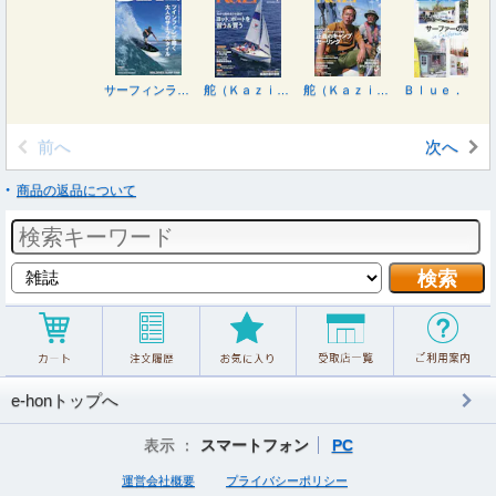
サーフィンライフ ２０２６年９月号
舵（Ｋａｚｉ） ２０２６年９月号
舵（Ｋａｚｉ） ２０２６年８月号
Ｂｌｕｅ．（ブルー） ２０２６年７月号
前へ
次へ
商品の返品について
e-honトップへ
表示 ：
スマートフォン
PC
運営会社概要
プライバシーポリシー