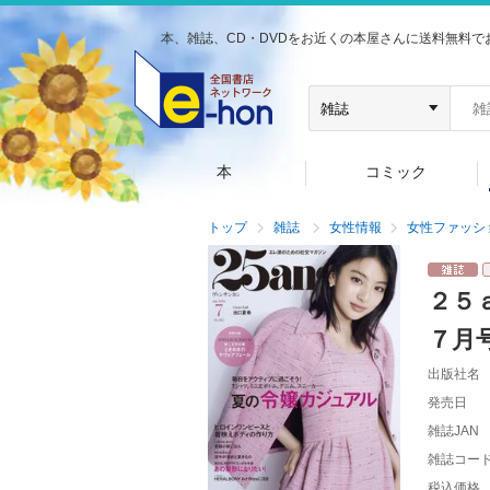
本、雑誌、CD・DVDをお近くの本屋さんに送料無料で
本
コミック
トップ
雑誌
女性情報
女性ファッシ
２５
７月
出版社名
発売日
雑誌JAN
雑誌コー
税込価格