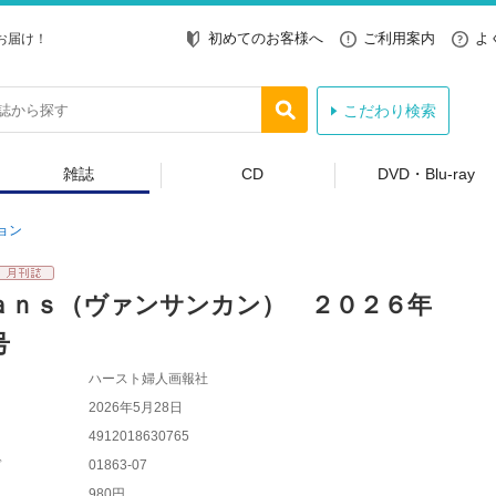
初めてのお客様へ
ご利用案内
よ
お届け！
こだわり検索
雑誌
CD
DVD・Blu-ray
ョン
ａｎｓ（ヴァンサンカン） ２０２６年
号
ハースト婦人画報社
2026年5月28日
4912018630765
ド
01863-07
980円