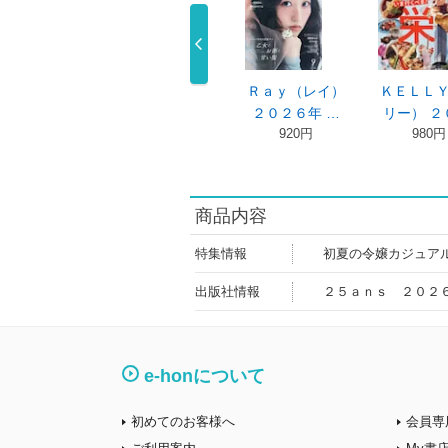
Ｒａｙ２０２６
Ｃａｎ Ｃａｍ
ＶｉＶｉ ＳＰ
ＳＡＶ
年９月号増刊 …
（キャンキャ …
ＥＣＩＡＬ …
ヴィ）
920円
1,200円
920円
9
商品内容
特集情報
初夏の令嬢カジュア
出版社情報
２５ａｎｓ ２０２
e-honについて
初めてのお客様へ
会員専