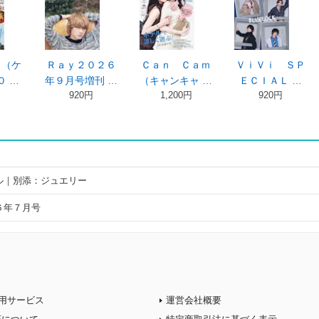
ＶＹ（サ
ジュノン ２０２
ｎｏｎ・ｎｏ９
ｎｏｎ・ｎｏ
 ２０ …
６年９月号
月号増刊 佐 …
（ノンノ） ２
00円
900円
890円
…
890円
ル｜別添：ジュエリー
６年７月号
用サービス
運営会社概要