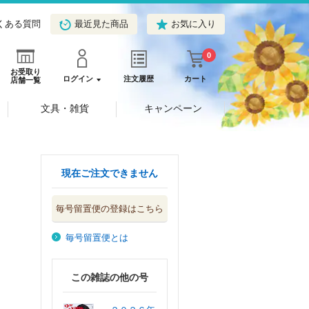
くある質問
最近見た商品
お気に入り
0
お受取り
ログイン
注文履歴
カート
店舗一覧
文具・雑貨
キャンペーン
現在ご注文できません
毎号留置便の登録はこちら
毎号留置便とは
この雑誌の他の号