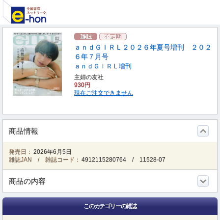
ａｎｄＧＩＲＬ２０２６年夏号増刊 ２０２
６年７月号
ａｎｄＧＩＲＬ増刊
主婦の友社
930円
現在ご注文できません
商品情報
発売日：
2026年6月5日
雑誌JAN / 雑誌コード：
4912115280764
/
11528-07
商品の内容
このカテゴリーの雑誌