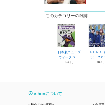
このカテゴリーの雑誌
日本版ニューズ
ＡＥＲＡ
ウィーク ２ …
ラ） ２０
530円
700円
e-honについて
初めてのお客様へ
会員専