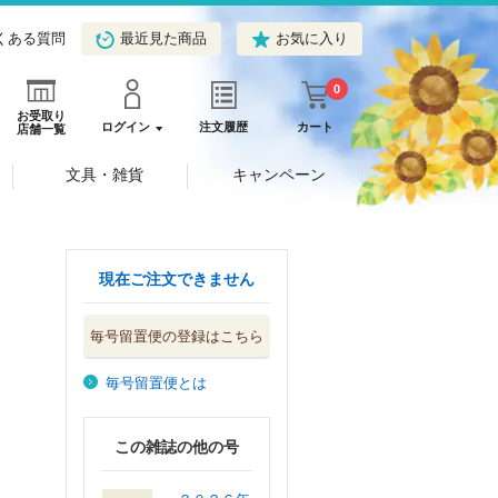
くある質問
最近見た商品
お気に入り
0
お受取り
ログイン
注文履歴
カート
店舗一覧
文具・雑貨
キャンペーン
現在ご注文できません
毎号留置便の登録はこちら
毎号留置便とは
この雑誌の他の号