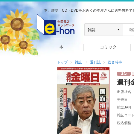
本、雑誌、CD・DVDをお近くの本屋さんに送料無料で
本
コミック
トップ
雑誌
週刊誌
総合時事
週刊
出版社名
発売日
雑誌JAN
雑誌コー
税込価格