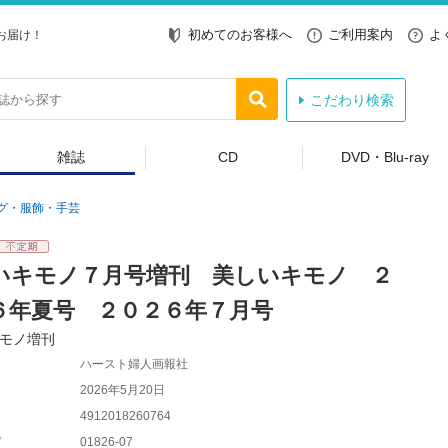
初めてのお客様へ
ご利用案内
よ
お届け！
こだわり検索
雑誌
CD
DVD・Blu-ray
グ・服飾・手芸
いキモノ７月号増刊 美しいキモノ ２
６年夏号 ２０２６年７月号
モノ増刊
ハースト婦人画報社
2026年5月20日
4912018260764
ド
01826-07