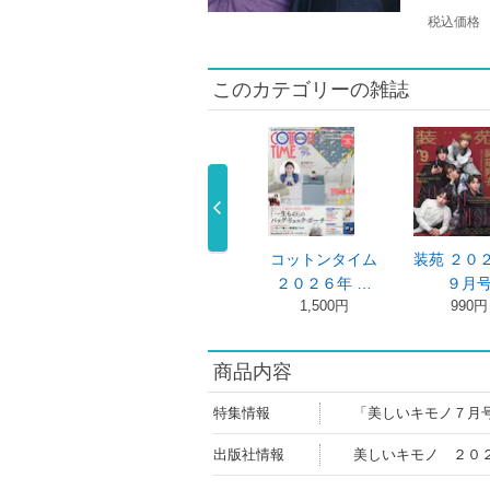
税込価格
このカテゴリーの雑誌
ーズｆｒｉｅ
美しいキモノ ２
コットンタイム
装苑 ２０
ｄ（フレン …
０２６年７ …
２０２６年 …
９月
1,650円
2,200円
1,500円
990円
商品内容
特集情報
「美しいキモノ７月
出版社情報
美しいキモノ ２０