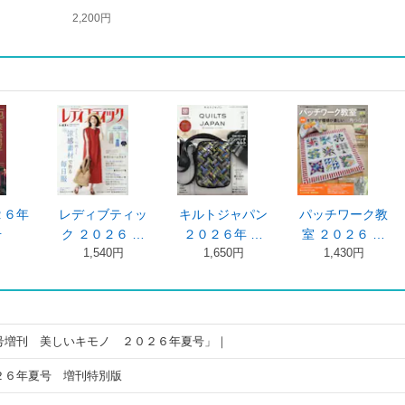
2,200円
２６年
レディブティッ
キルトジャパン
パッチワーク教
号
ク ２０２６ …
２０２６年 …
室 ２０２６ …
1,540円
1,650円
1,430円
号増刊 美しいキモノ ２０２６年夏号」｜
２６年夏号 増刊特別版