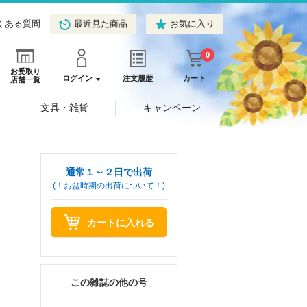
くある質問
最近見た商品
お気に入り
0
お受取り
ログイン
注文履歴
カート
店舗一覧
文具・雑貨
キャンペーン
通常１～２日で出荷
(！お盆時期の出荷について！)
カートに入れる
この雑誌の他の号