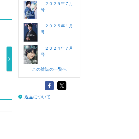
２０２５年７月
号
２０２５年１月
号
２０２４年７月
号
この雑誌の一覧へ
ビーズｆｒｉｅ
美しいキモノ ２
コットンタイム
装苑
ｎｄ（フレン …
０２６年７ …
２０２６年 …
1,650円
2,200円
1,500円
返品について