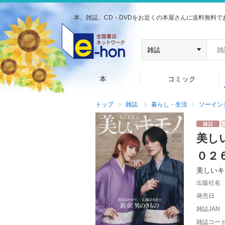
本、雑誌、CD・DVDをお近くの本屋さんに送料無料で
本
コミック
トップ
雑誌
暮らし・生活
ソーイン
美し
０２
美しいキ
出版社名
発売日
雑誌JAN
雑誌コー