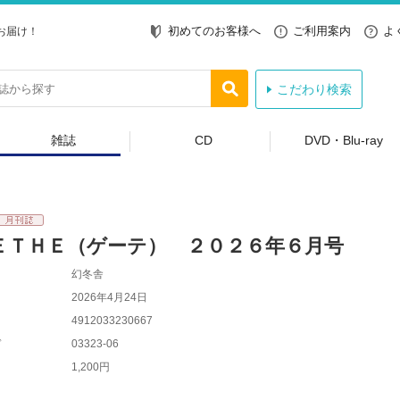
初めてのお客様へ
ご利用案内
よ
お届け！
こだわり検索
雑誌
CD
DVD・Blu-ray
ＥＴＨＥ（ゲーテ） ２０２６年６月号
幻冬舎
2026年4月24日
4912033230667
ド
03323-06
1,200円