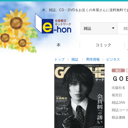
本、雑誌、CD・DVDをお近くの本屋さんに送料無料で
本
コミック
トップ
雑誌
男性情報
ビジネス
ＧＯ
出版社名
発売日
雑誌JAN
雑誌コー
税込価格