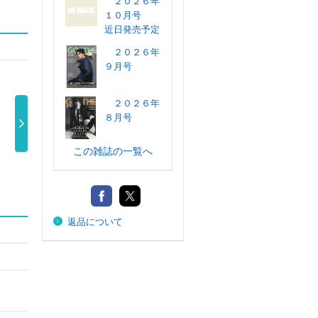
２０２６年
１０月号
近日発売予定
２０２６年
９月号
２０２６年
８月号
この雑誌の一覧へ
日経トレンディ
日経トレンディ
日経トレンディ
Ｉｏ
２０２６年 …
２０２６年 …
２０２６年 …
０２
910円
910円
790円
返品について