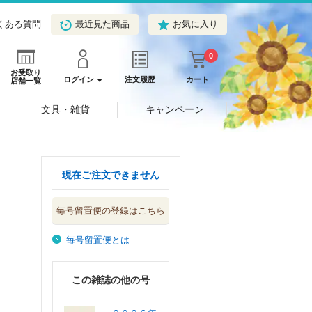
くある質問
最近見た商品
お気に入り
0
お受取り
ログイン
注文履歴
カート
店舗一覧
文具・雑貨
キャンペーン
現在ご注文できません
毎号留置便の登録はこちら
毎号留置便とは
この雑誌の他の号