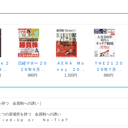
ｅ ２
日経マネー ２０
ＡＥＲＡ Ｍｏ
ＴＨＥ２１ ２０
 …
２６年９月 …
ｎｅｙ ２０ …
２６年７月 …
円
880円
1,320円
880円
を持つ 会員制への誘い｜
とつの居場所を持つ 会員制への誘い
Ｔｉｅｄ－Ｕｐ ｏｒ Ｎｏ－Ｔｉｅ？