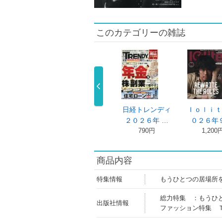
このカテゴリーの雑誌
経トレンディ
日経トレンディ
日経トレンディ
Ｉｏｌｉｔ
０２６年 …
２０２６年 …
２０２６年 …
０２６年９
910円
910円
790円
1,200
商品内容
特集情報
もうひとつの居場所
総力特集 ：もうひ
出版社情報
ファッション特集 