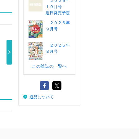
２０２６年
１０月号
近日発売予定
２０２６年
９月号
２０２６年
８月号
この雑誌の一覧へ
ＥＳＳＥ（エッ
ＥＳＳＥ（エッ
ＥＳＳＥ（エッ
ＥＳ
セ） ２０２ …
セ） ２０２ …
セ） ２０２ …
セ）
690円
690円
740円
返品について