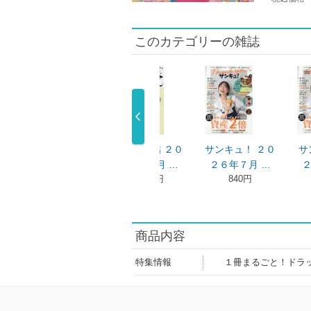
このカテゴリーの雑誌
オレンジペー
暮しの手帖 ２０
サンキュ！ ２０
サンキュ
 ７月２日号
２６年６月 …
２６年７月 …
２０２６
1,320円
840円
840円
…
1,430円
商品内容
特集情報
１冊まるごと！ドラ