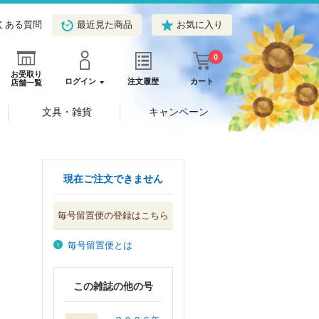
くある質問
最近見た商品
お気に入り
0
お受取り
ログイン
注文履歴
カート
店舗一覧
文具・雑貨
キャンペーン
現在ご注文できません
毎号留置便の登録はこちら
毎号留置便とは
この雑誌の他の号