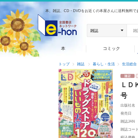
本、雑誌、CD・DVDをお近くの本屋さんに送料無料で
本
コミック
トップ
雑誌
暮らし・生活
生活総合
ＬＤ
号
出版社名
発売日
雑誌JAN
雑誌コー
税込価格