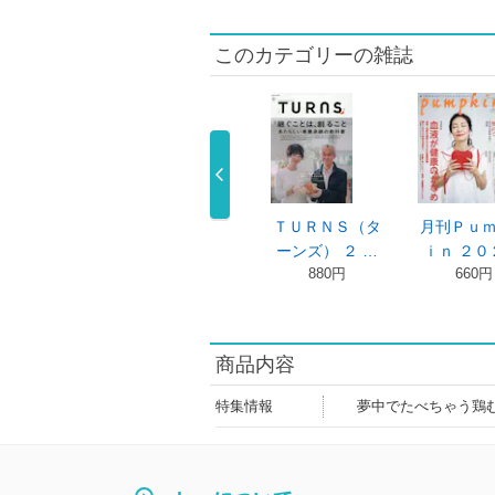
このカテゴリーの雑誌
ＳＳＥ（エッ
ＥＳＳＥ（エッ
ＴＵＲＮＳ（タ
月刊Ｐｕ
） ２０２ …
セ） ２０２ …
ーンズ） ２ …
ｉｎ ２０
740円
690円
880円
660円
商品内容
特集情報
夢中でたべちゃう鶏