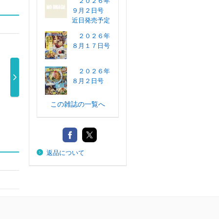
２０２６年
９月２日号
近日発売予定
２０２６年
８月１７日号
２０２６年
８月２日号
サンキュ！ ２０
サンキュ！ミニ
ベストフラワー
ＥＳ
この雑誌の一覧へ
２６年７月 …
２０２６年 …
アレンジメン …
セ）
840円
840円
1,480円
返品について