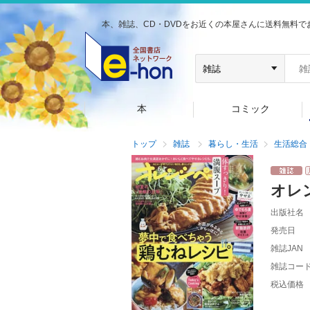
本、雑誌、CD・DVDをお近くの本屋さんに送料無料で
本
コミック
トップ
雑誌
暮らし・生活
生活総合
オレ
出版社名
発売日
雑誌JAN
雑誌コー
税込価格