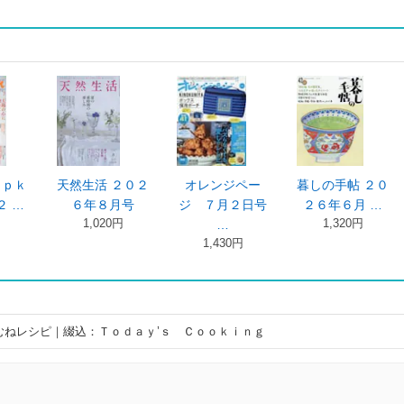
ｍｐｋ
天然生活 ２０２
オレンジペー
暮しの手帖 ２０
２ …
６年８月号
ジ ７月２日号
２６年６月 …
1,020円
1,320円
…
1,430円
むねレシピ｜綴込：Ｔｏｄａｙ’ｓ Ｃｏｏｋｉｎｇ