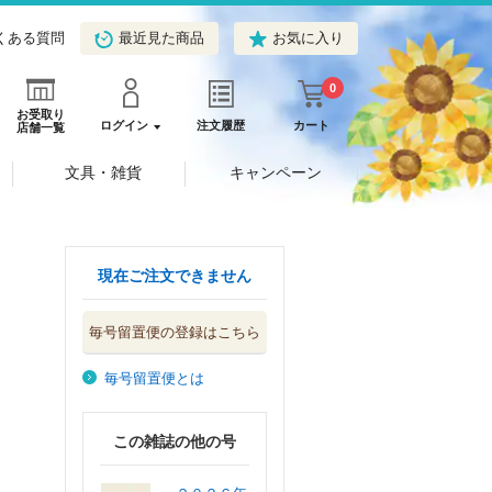
くある質問
最近見た商品
お気に入り
0
お受取り
ログイン
注文履歴
カート
店舗一覧
文具・雑貨
キャンペーン
現在ご注文できません
毎号留置便の登録はこちら
毎号留置便とは
この雑誌の他の号