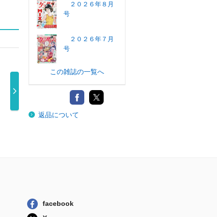
２０２６年８月
号
２０２６年７月
号
この雑誌の一覧へ
別冊少年マガジ
月刊ドラゴンエ
月刊Ｃｏｍｉｃ
少
返品について
ン ２０２６ …
イジ ２０２ …
ＲＥＸ ２０ …
ス）
770円
820円
650円
facebook