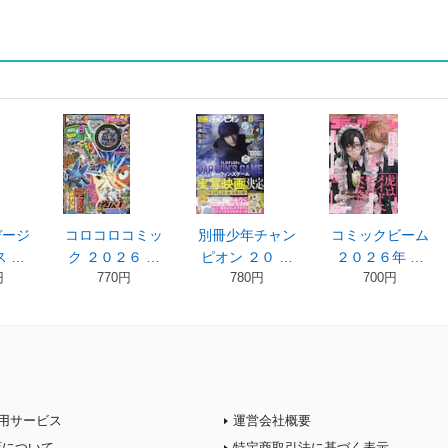
デージ
コロコロコミッ
別冊少年チャン
コミックビーム
 …
ク ２０２６ …
ピオン ２０ …
２０２６年 …
円
770円
780円
700円
用サービス
運営会社概要
店について
特定商取引法に基づく表示