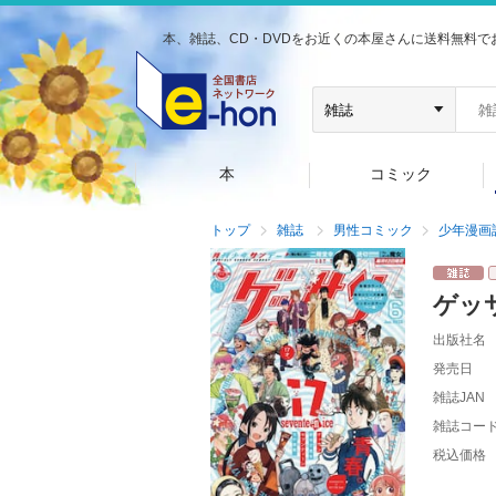
本、雑誌、CD・DVDをお近くの本屋さんに送料無料で
本
コミック
トップ
雑誌
男性コミック
少年漫画
ゲッ
出版社名
発売日
雑誌JAN
雑誌コー
税込価格