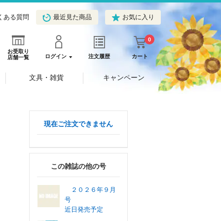
くある質問
最近見た商品
お気に入り
0
お受取り
ログイン
注文履歴
カート
店舗一覧
文具・雑貨
キャンペーン
現在ご注文できません
この雑誌の他の号
２０２６年９月
号
近日発売予定