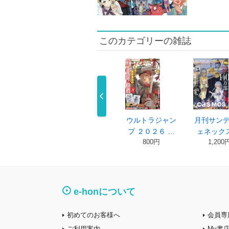
このカテゴリーの雑誌
刊サンデージ
ウルトラジャン
ウルトラジャン
月刊サン
ネックス …
プ ２０２６ …
プ ２０２６ …
ェネックス
1,200円
800円
800円
1,200
e-honについて
初めてのお客様へ
会員専
ご利用案内
My書