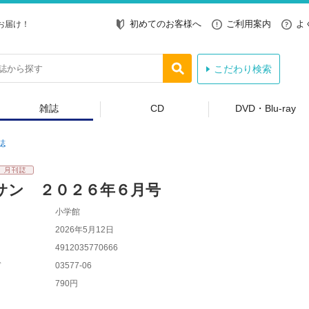
初めてのお客様へ
ご利用案内
よ
お届け！
こだわり検索
雑誌
CD
DVD・Blu-ray
誌
サン ２０２６年６月号
小学館
2026年5月12日
4912035770666
ド
03577-06
790円