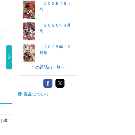
２０２６年９月
号
２０２６年３月
号
２０２５年１２
月号
この雑誌の一覧へ
別冊少年マガジ
月刊ドラゴンエ
月刊Ｃｏｍｉｃ
少
ン ２０２６ …
イジ ２０２ …
ＲＥＸ ２０ …
ス）
770円
820円
650円
返品について
｜綴