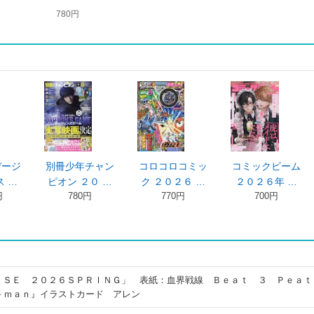
780円
デージ
別冊少年チャン
コロコロコミッ
コミックビーム
 …
ピオン ２０ …
ク ２０２６ …
２０２６年 …
円
780円
770円
700円
ＩＳＥ ２０２６ＳＰＲＩＮＧ」 表紙：血界戦線 Ｂｅａｔ ３ Ｐｅａｔ
－ｍａｎ』イラストカード アレン