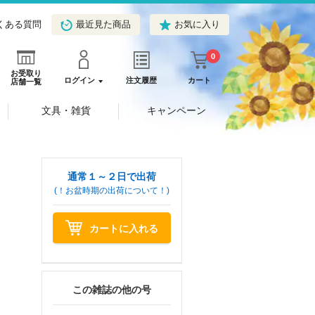
くある質問
最近見た商品
お気に入り
0
お受取り
ログイン
注文履歴
カート
店舗一覧
文具・雑貨
キャンペーン
通常１～２日で出荷
(！お盆時期の出荷について！)
カートに入れる
この雑誌の他の号