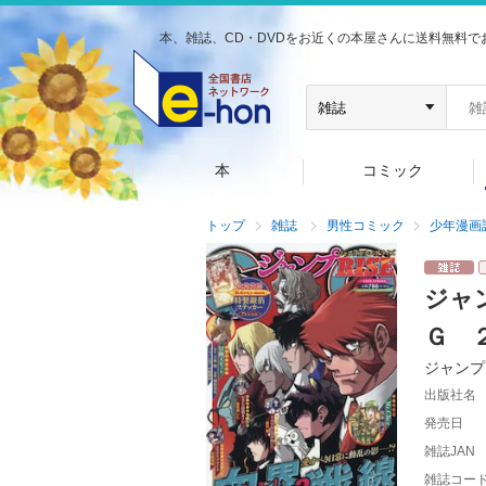
本、雑誌、CD・DVDをお近くの本屋さんに送料無料で
本
コミック
トップ
雑誌
男性コミック
少年漫画
ジャ
Ｇ 
ジャンプ
出版社名
発売日
雑誌JAN
雑誌コー