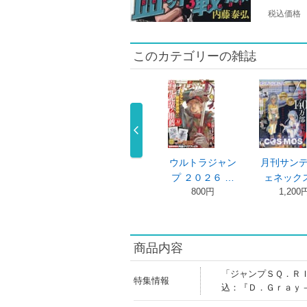
税込価格
このカテゴリーの雑誌
刊サンデージ
ウルトラジャン
ウルトラジャン
月刊サン
ネックス …
プ ２０２６ …
プ ２０２６ …
ェネックス
1,200円
800円
800円
1,200
商品内容
「ジャンプＳＱ．Ｒ
特集情報
込：『Ｄ．Ｇｒａｙ