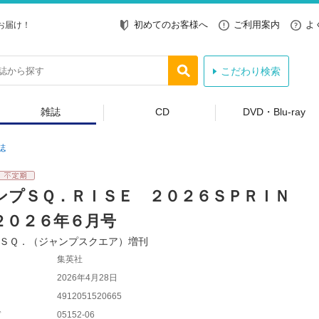
初めてのお客様へ
ご利用案内
よ
お届け！
こだわり検索
雑誌
CD
DVD・Blu-ray
誌
ンプＳＱ．ＲＩＳＥ ２０２６ＳＰＲＩＮ
２０２６年６月号
ＳＱ．（ジャンプスクエア）増刊
集英社
2026年4月28日
4912051520665
ド
05152-06