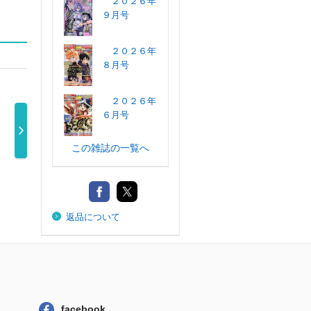
２０２６年
９月号
２０２６年
８月号
２０２６年
６月号
この雑誌の一覧へ
月刊ドラゴンエ
少年Ａ（エー
月刊Ｃｏｍｉｃ
電撃
イジ ２０２ …
ス） ２０２６
ＲＥＸ ２０ …
６
820円
650円
…
750円
返品について
facebook