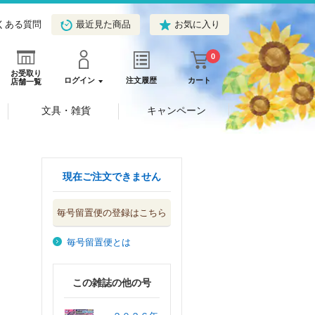
くある質問
最近見た商品
お気に入り
0
お受取り
ログイン
注文履歴
カート
店舗一覧
文具・雑貨
キャンペーン
現在ご注文できません
毎号留置便の登録はこちら
毎号留置便とは
この雑誌の他の号