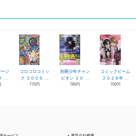
デージ
コロコロコミッ
別冊少年チャン
コミックビーム
 …
ク ２０２６ …
ピオン ２０ …
２０２６年 …
円
770円
780円
700円
用サービス
運営会社概要