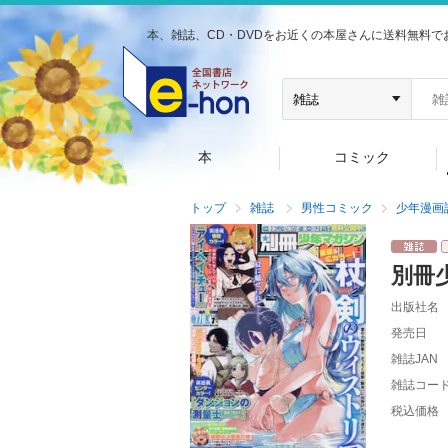
本、雑誌、CD・DVDをお近くの本屋さんに送料無料で
本
コミック
トップ
雑誌
男性コミック
少年漫画
別冊
出版社名
発売日
雑誌JAN
雑誌コー
税込価格