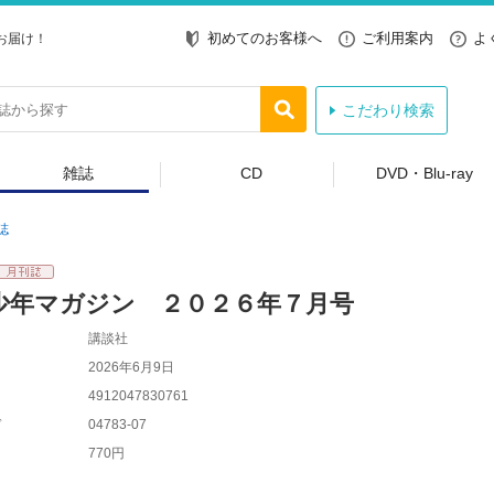
初めてのお客様へ
ご利用案内
よ
お届け！
こだわり検索
雑誌
CD
DVD・Blu-ray
誌
少年マガジン ２０２６年７月号
講談社
2026年6月9日
4912047830761
ド
04783-07
770円