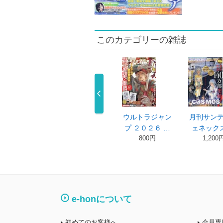
このカテゴリーの雑誌
刊サンデージ
ウルトラジャン
ウルトラジャン
月刊サン
ネックス …
プ ２０２６ …
プ ２０２６ …
ェネックス
1,200円
800円
800円
1,200
e-honについて
初めてのお客様へ
会員専