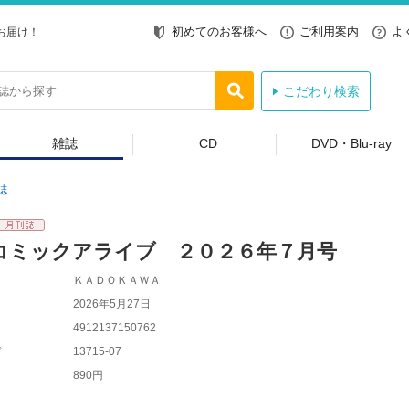
初めてのお客様へ
ご利用案内
よ
お届け！
こだわり検索
雑誌
CD
DVD・Blu-ray
誌
コミックアライブ ２０２６年７月号
ＫＡＤＯＫＡＷＡ
2026年5月27日
4912137150762
ド
13715-07
890円