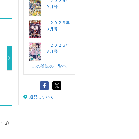
２０２６年
９月号
２０２６年
８月号
２０２６年
６月号
この雑誌の一覧へ
別冊少年マガジ
月刊ドラゴンエ
月刊Ｃｏｍｉｃ
少
ン ２０２６ …
イジ ２０２ …
ＲＥＸ ２０ …
ス）
770円
820円
650円
返品について
：ゼロ