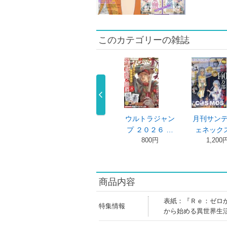
このカテゴリーの雑誌
刊サンデージ
ウルトラジャン
ウルトラジャン
月刊サン
ネックス …
プ ２０２６ …
プ ２０２６ …
ェネックス
1,200円
800円
800円
1,200
商品内容
表紙：『Ｒｅ：ゼロ
特集情報
から始める異世界生