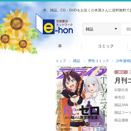
本、雑誌、CD・DVDをお近くの本屋さんに送料無料で
本
コミック
トップ
雑誌
男性コミック
少年漫画
月刊
出版社名
発売日
雑誌JAN
雑誌コー
税込価格