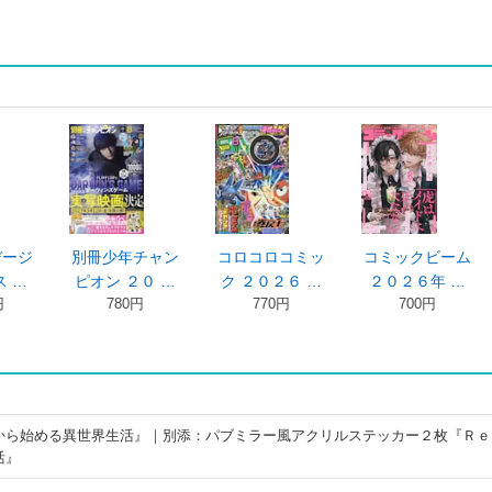
デージ
別冊少年チャン
コロコロコミッ
コミックビーム
 …
ピオン ２０ …
ク ２０２６ …
２０２６年 …
円
780円
770円
700円
から始める異世界生活』｜別添：パブミラー風アクリルステッカー２枚『Ｒｅ
活』