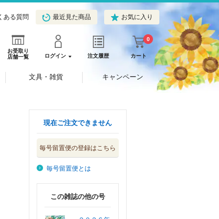
くある質問
最近見た商品
お気に入り
0
お受取り
ログイン
注文履歴
カート
店舗一覧
文具・雑貨
キャンペーン
現在ご注文できません
毎号留置便の登録はこちら
毎号留置便とは
この雑誌の他の号