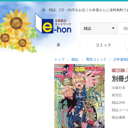
本、雑誌、CD・DVDをお近くの本屋さんに送料無料で
本
コミック
トップ
雑誌
男性コミック
少年漫画
別冊
出版社名
発売日
雑誌JAN
雑誌コー
税込価格