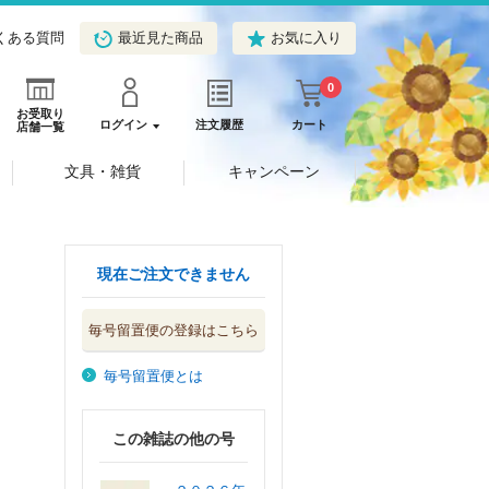
くある質問
最近見た商品
お気に入り
0
お受取り
ログイン
注文履歴
カート
店舗一覧
文具・雑貨
キャンペーン
現在ご注文できません
毎号留置便の登録はこちら
毎号留置便とは
この雑誌の他の号