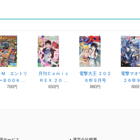
電撃大王 ２０２
電撃マオウ ２０
少年Ａ（エー
月刊
６年９月号
２６年９月 …
ス） ２０２６
ス ２
880円
800円
8
…
730円
用サービス
運営会社概要