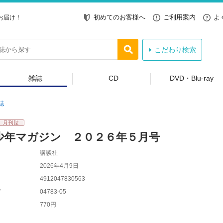
初めてのお客様へ
ご利用案内
よ
お届け！
こだわり検索
雑誌
CD
DVD・Blu-ray
誌
少年マガジン ２０２６年５月号
講談社
2026年4月9日
4912047830563
ド
04783-05
770円