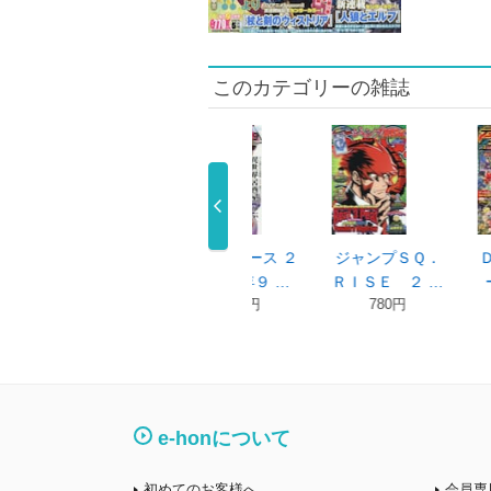
このカテゴリーの雑誌
 ２
ジャンプＳＱ．
ＤＭ エントリ
月刊Ｃｏｍｉｃ
 …
ＲＩＳＥ ２ …
ーＢＯＯＫ …
ＲＥＸ ２０ …
780円
700円
650円
e-honについて
初めてのお客様へ
会員専