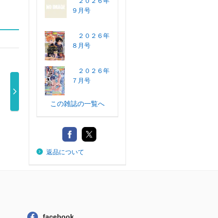
２０２６年
９月号
２０２６年
８月号
２０２６年
７月号
この雑誌の一覧へ
コンプエー
月刊少年シリウ
ガンガンＪＯＫ
Ｇファンタジ
０２６ …
ス ２０２６ …
ＥＲ ２０２ …
２０２６年 
80円
780円
750円
690円
返品について
facebook